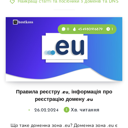
Найкращі статті та посібники з доменів та DNS
0
454980916879
1
Правила реєстру .eu, інформація про
реєстрацію домену .eu
26.02.2024
Хв. читання
1
Що таке доменна зона .eu? Доменна зона .eu є