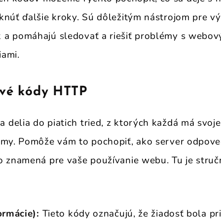
knúť ďalšie kroky. Sú dôležitým nástrojom pre v
 a pomáhajú sledovať a riešiť problémy s webov
iami.
ové kódy HTTP
delia do piatich tried, z ktorých každá má svoje
amy. Pomôže vám to pochopiť, ako server odpov
o znamená pre vaše používanie webu. Tu je struč
formácie):
Tieto kódy označujú, že žiadosť bola pr