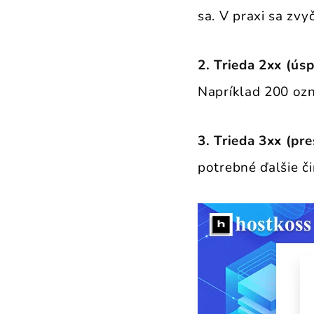
sa. V praxi sa zvy
2. Trieda 2xx (ús
Napríklad 200 ozn
3. Trieda 3xx (pr
potrebné ďalšie č