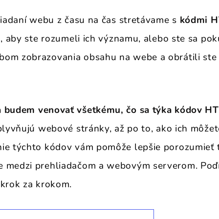
hliadaní webu z času na čas stretávame s
kódmi 
o, aby ste rozumeli ich významu, alebo ste sa pokú
om zobrazovania obsahu na webe a obrátili ste s
a budem venovať všetkému, čo sa týka kódov H
vplyvňujú webové stránky, až po to, ako ich môžet
ie týchto kódov vám pomôže lepšie porozumieť t
e medzi prehliadačom a webovým serverom. Poď
 krok za krokom.