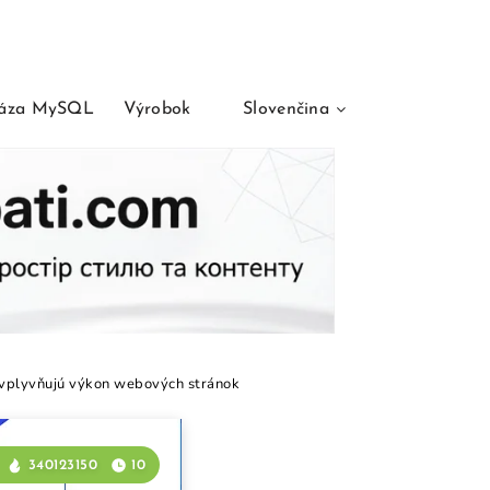
áza MySQL
Výrobok
Slovenčina
vplyvňujú výkon webových stránok
340123150
10