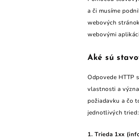
a či musíme podni
webových stránok
webovými aplikác
Aké sú stav
Odpovede HTTP sa 
vlastnosti a význ
požiadavku a čo t
jednotlivých tried:
1. Trieda 1xx (in