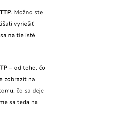
HTTP
. Možno ste
šali vyriešiť
a na tie isté
TTP
– od toho, čo
e zobraziť na
omu, čo sa deje
me sa teda na