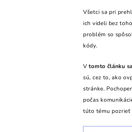
Všetci sa pri pre
ich videli bez toh
problém so spôsob
kódy.
V
tomto článku s
sú, cez to, ako o
stránke. Pochopen
počas komunikáci
túto tému pozrieť