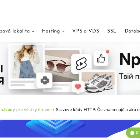
ová lokalita
Hosting
VPS a VDS
SSL
Datab
a návody pre všetky úrovne
»
Stavové kódy HTTP: Čo znamenajú a ako o
0