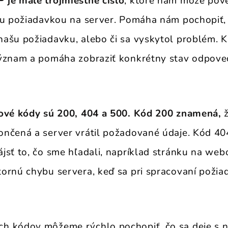
 je malé trojmiestne číslo
, ktoré nám môže pove
ou požiadavkou na server. Pomáha nám pochopiť, 
ašu požiadavku, alebo či sa vyskytol problém. 
význam a pomáha zobraziť konkrétny stav odpove
vové kódy sú 200, 404 a 500. Kód 200 znamená,
ž
nčená a server vrátil požadované údaje. Kód 40
jsť to, čo sme hľadali, napríklad stránku na webo
ornú chybu servera, keď sa pri spracovaní požia
h kódov môžeme rýchlo pochopiť, čo sa deje s 