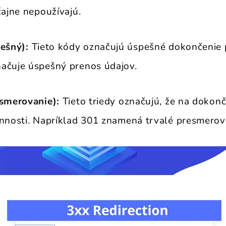
čajne nepoužívajú.
pešný):
Tieto kódy označujú úspešné dokončenie 
ačuje úspešný prenos údajov.
esmerovanie):
Tieto triedy označujú, že na dokonč
innosti. Napríklad 301 znamená trvalé presmerov