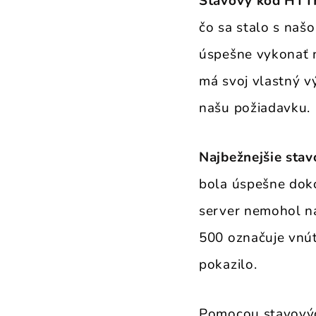
Stavový kód HTTP
čo sa stalo s naš
úspešne vykonať n
má svoj vlastný 
našu požiadavku.
Najbežnejšie sta
bola úspešne doko
server nemohol ná
500 označuje vnút
pokazilo.
Pomocou stavovýc