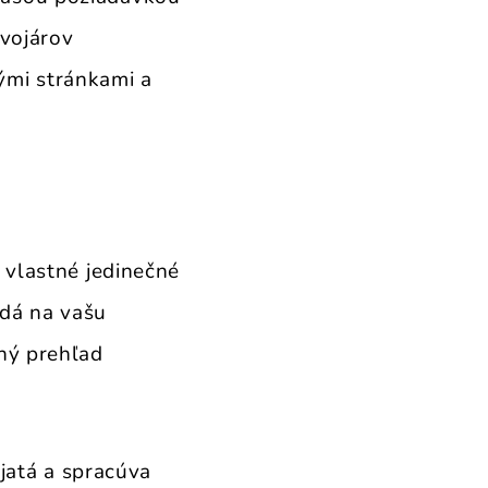
ývojárov
ými stránkami a
 vlastné jedinečné
edá na vašu
ný prehľad
ijatá a spracúva