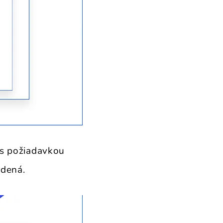
 s požiadavkou
jdená.