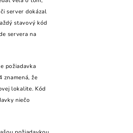
dať veľa o tom,
či server dokázal
Každý stavový kód
de servera na
e požiadavka
4 znamená, že
vej lokalite. Kód
davky niečo
našou požiadavkou