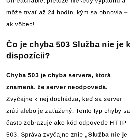
Unreachable, pretože niekedy vypadnú a
môže trvať až 24 hodín, kým sa obnovia –
ak vôbec!
Čo je chyba 503 Služba nie je k
dispozícii?
Chyba 503 je chyba servera, ktorá
znamená, že server neodpovedá.
Zvyčajne k nej dochádza, keď sa server
zrúti alebo je zaťažený. Tento typ chyby sa
často zobrazuje ako kód odpovede HTTP
503. Správa zvyčajne znie
„Služba nie je