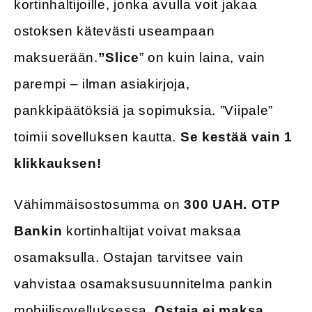
kortinhaltijoille, jonka avulla voit jakaa
ostoksen kätevästi useampaan
maksuerään.
”Slice
” on kuin laina, vain
parempi – ilman asiakirjoja,
pankkipäätöksiä ja sopimuksia. ”Viipale”
toimii sovelluksen kautta.
Se kestää vain 1
klikkauksen!
Vähimmäisostosumma on
300 UAH.
OTP
Bankin
kortinhaltijat voivat maksaa
osamaksulla. Ostajan tarvitsee vain
vahvistaa osamaksusuunnitelma pankin
mobiilisovelluksessa.
Ostaja ei maksa