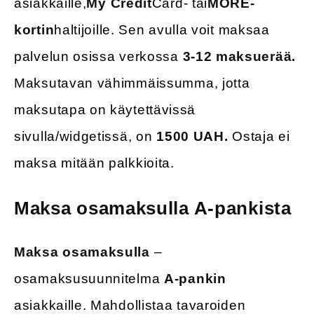
asiakkaille,
My Credit
Card- tai
MORE-
kortin
haltijoille. Sen avulla voit maksaa
palvelun osissa verkossa
3-12 maksuerää.
Maksutavan vähimmäissumma, jotta
maksutapa on käytettävissä
sivulla/widgetissä, on
1500 UAH.
Ostaja ei
maksa mitään palkkioita.
Maksa osamaksulla A-pankista
Maksa osamaksulla
–
osamaksusuunnitelma
A-pankin
asiakkaille. Mahdollistaa tavaroiden