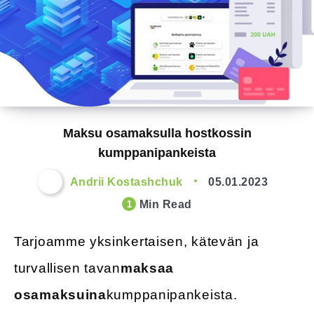
Maksu osamaksulla hostkossin
kumppanipankeista
Andrii Kostashchuk
05.01.2023
Min Read
1
Tarjoamme yksinkertaisen, kätevän ja
turvallisen tavan
maksaa
osamaksuina
kumppanipankeista.