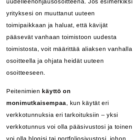
uudelleenohjausosoitteena. Jos esimerkiksi
yrityksesi on muuttanut uuteen
toimipaikkaan ja haluat, että kävijät
pääsevät vanhaan toimistoon uudesta
toimistosta, voit määrittää aliaksen vanhalla
osoitteella ja ohjata heidät uuteen
osoitteeseen.
Peitenimien
käyttö on
monimutkaisempaa
, kun käytät eri
verkkotunnuksia eri tarkoituksiin – yksi
verkkotunnus voi olla pääsivustosi ja toinen
voi olla blogisi tai portfoliosivustosi, johon