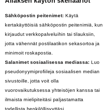
Aliaksen käytön skenaariot
Sähköpostin peitenimet:
Käytä
kertakäyttöisiä sähköpostin peitenimiä, kun
kirjaudut verkkopalveluihin tai tilauksiin,
jotta vähennät postilaatikon sekasortoa ja
minimoit roskapostia.
Salanimet sosiaalisessa mediassa:
Luo
pseudonyymiprofiileja sosiaalisen median
sivustoille, jotta voit olla
vuorovaikutuksessa yhteisöjen kanssa tai
ilmaista mielipiteitäsi paljastamatta
todellista henkilöllisyyttäsi.