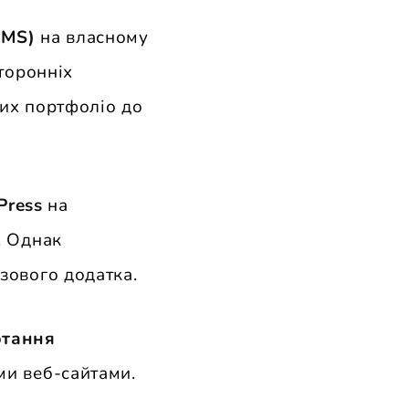
CMS)
на власному
сторонніх
вих портфоліо до
Press
на
. Однак
зового додатка.
ртання
ми веб-сайтами.