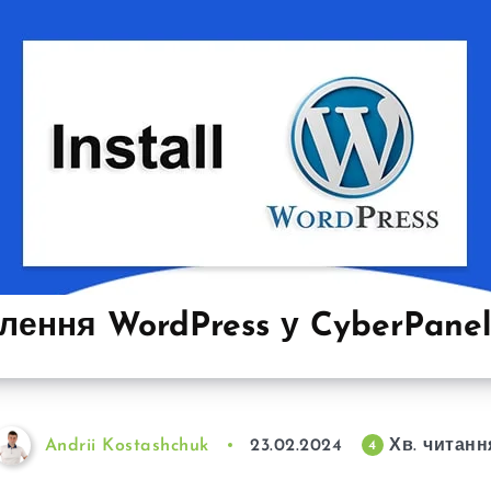
лення WordPress у CyberPane
Andrii Kostashchuk
23.02.2024
Хв. читанн
4