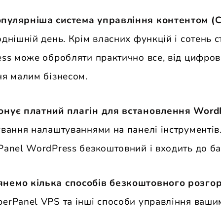
пулярніша система управління контентом (
однішній день. Крім власних функцій і сотень 
ess може обробляти практично все, від цифро
ня малим бізнесом.
онує платний плагін для встановлення Word
ування налаштуваннями на панелі інструментів
Panel WordPress безкоштовний і входить до ба
немо кілька способів безкоштовного розго
erPanel VPS та інші способи управління ваши