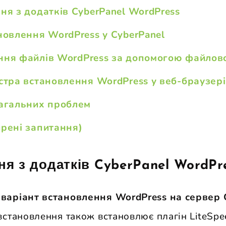
ня з додатків CyberPanel WordPress
новлення WordPress у CyberPanel
ня файлів WordPress за допомогою файлов
стра встановлення WordPress у веб-браузері
агальних проблем
рені запитання)
я з додатків CyberPanel WordPr
аріант встановлення WordPress на сервер 
встановлення також встановлює плагін LiteSpe