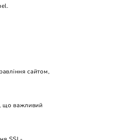
el.
равління сайтом,
е, що важливий
ння SSL-