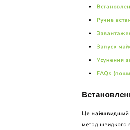
Встановлен
Ручне вста
Завантажен
Запуск май
Усунення з
FAQs (поши
Встановленн
Це найшвидший в
метод швидкого 