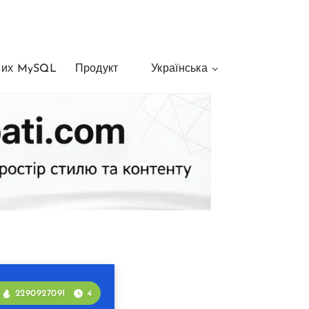
них MySQL
Продукт
Українська
2290927091
4