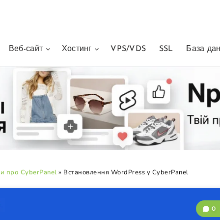
Веб-сайт
Хостинг
VPS/VDS
SSL
База да
ди про CyberPanel
»
Встановлення WordPress у CyberPanel
0