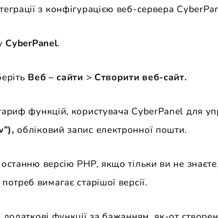
теграції з конфігурацією веб-сервера CyberPan
 у
CyberPanel
.
беріть
Веб – сайти
>
Створити веб-сайт.
ариф функцій, користувача CyberPanel для уп
”),
обліковий запис електронної пошти.
 останню версію PHP, якщо тільки ви не знаєт
потреб вимагає старішої версії.
 додаткові функції за бажанням, як-от створе