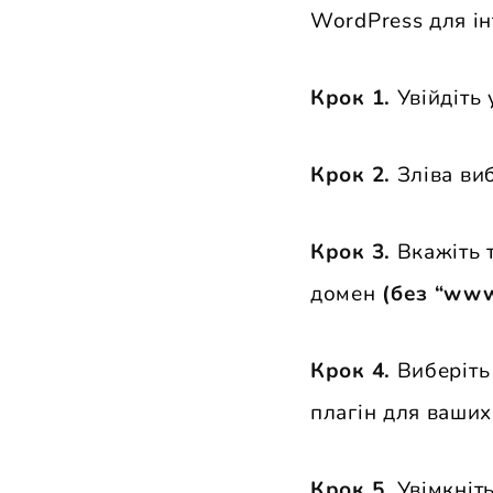
WordPress для ін
Крок 1.
Увійдіть
Крок 2.
Зліва ви
Крок 3.
Вкажіть т
домен
(без “www
Крок 4.
Виберіть
плагін для ваших 
Крок 5.
Увімкніть