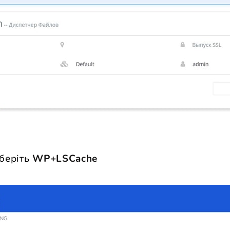
беріть
WP+LSCache