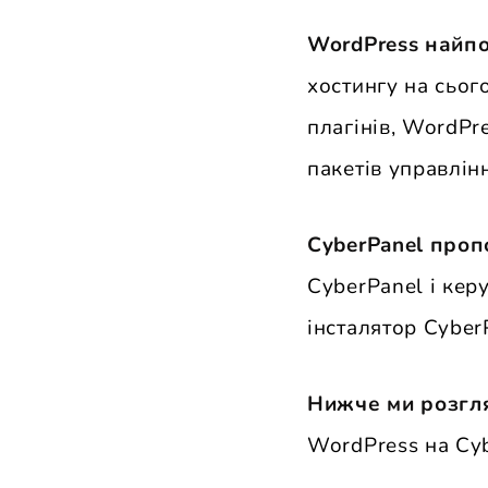
WordPress найпо
хостингу на сьог
плагінів, WordPr
пакетів управлін
CyberPanel проп
CyberPanel і кер
інсталятор Cyber
Нижче ми розгля
WordPress на Cyb