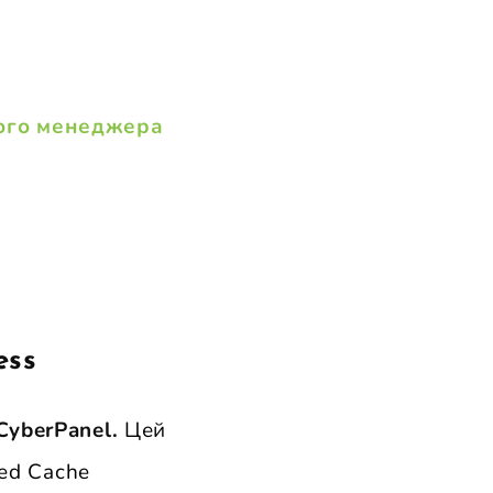
ого менеджера
ess
CyberPanel.
Цей
ed Cache