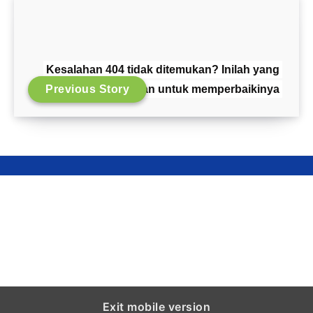
Kesalahan 404 tidak ditemukan? Inilah yang
Previous Story
perlu Anda lakukan untuk memperbaikinya
Exit mobile version