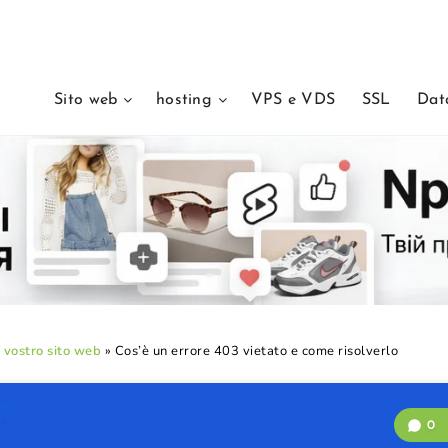
Sito web
hosting
VPS e VDS
SSL
Dat
l vostro sito web
»
Cos’è un errore 403 vietato e come risolverlo
0