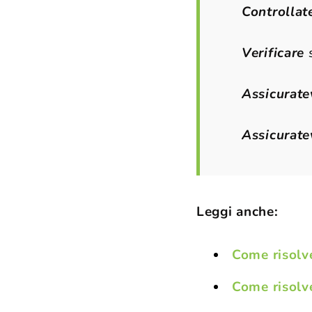
Controlla
Verificare
s
Assicuratev
Assicurate
Leggi anche:
Come risolv
Come risolv