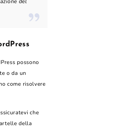
razione del
ordPress
rdPress possono
ate o da un
emo come risolvere
Assicuratevi che
cartelle della