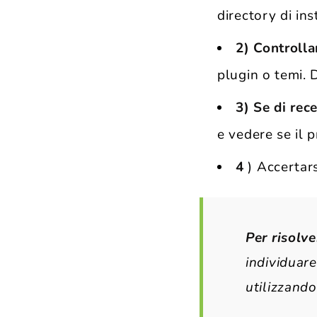
directory di in
2) Controlla
plugin o temi. D
3) Se di rec
e vedere se il 
4
) Accertars
Per risolv
individuare
utilizzando