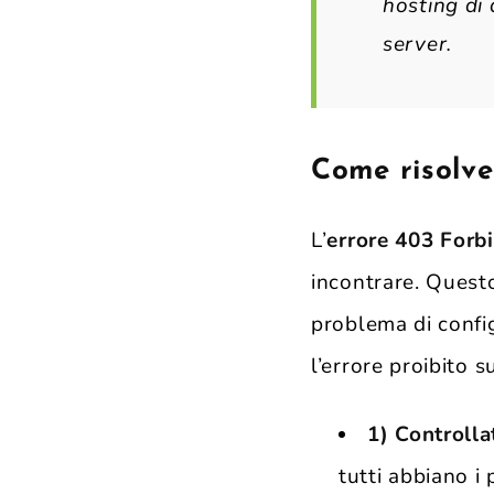
hosting di 
server.
Come risolve
L’
errore 403 Forb
incontrare. Questo
problema di config
l’errore proibito 
1) Controll
tutti abbiano i 