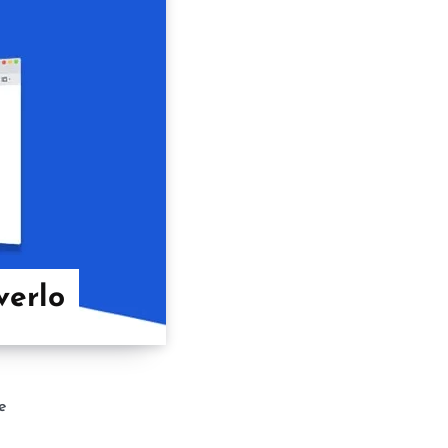
verlo
e