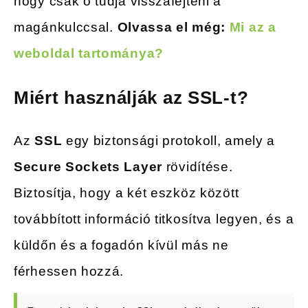
hogy csak ő tudja visszafejteni a
magánkulccsal.
Olvassa el még:
Mi az a
weboldal tartománya?
Miért használják az SSL-t?
Az
SSL
egy biztonsági protokoll, amely a
Secure Sockets Layer
rövidítése.
Biztosítja, hogy a két eszköz között
továbbított információ titkosítva legyen, és a
küldőn és a fogadón kívül más ne
férhessen hozzá.