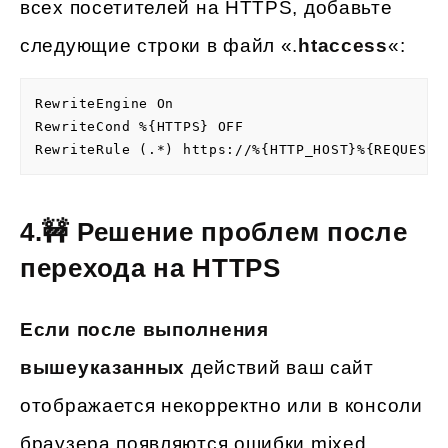
всех посетителей на HTTPS, добавьте
следующие строки в файл «.
htaccess
«:
RewriteEngine On

RewriteCond %{HTTPS} OFF

RewriteRule (.*) https://%{HTTP_HOST}%{REQUEST_
4.🚧 Решение проблем после
перехода на HTTPS
Если после выполнения
вышеуказанных
действий ваш сайт
отображается некорректно или в консоли
браузера появляются ошибки mixed