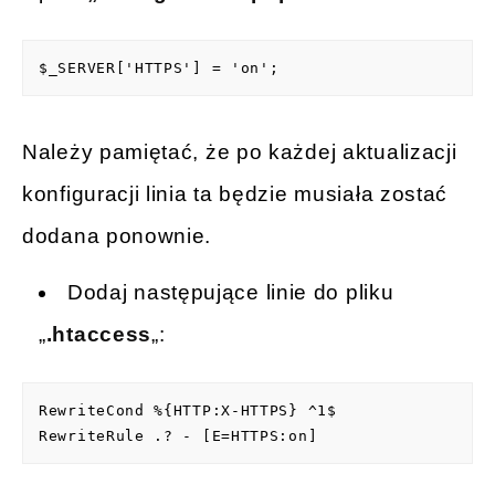
$_SERVER['HTTPS'] = 'on';
Należy pamiętać, że po każdej aktualizacji
konfiguracji linia ta będzie musiała zostać
dodana ponownie.
Dodaj następujące linie do pliku
„
.htaccess
„:
RewriteCond %{HTTP:X-HTTPS} ^1$

RewriteRule .? - [E=HTTPS:on] 