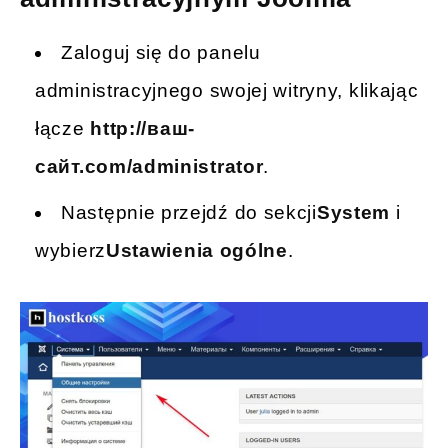
Zaloguj się do panelu
administracyjnego swojej witryny, klikając
łącze
http://ваш-
сайт.com/administrator
.
Następnie przejdź do sekcji
System
i
wybierz
Ustawienia ogólne
.