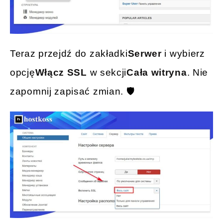
Teraz przejdź do zakładki
Serwer
i wybierz
opcję
Włącz SSL
w sekcji
Cała witryna
. Nie
zapomnij zapisać zmian. 🛡️