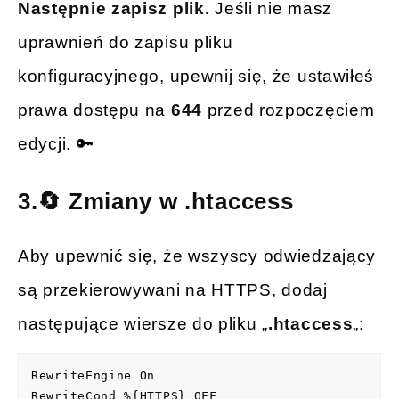
Następnie zapisz plik.
Jeśli nie masz
uprawnień do zapisu pliku
konfiguracyjnego, upewnij się, że ustawiłeś
prawa dostępu na
644
przed rozpoczęciem
edycji. 🔑
3.🔄 Zmiany w .htaccess
Aby upewnić się, że wszyscy odwiedzający
są przekierowywani na HTTPS, dodaj
następujące wiersze do pliku „
.htaccess
„:
RewriteEngine On

RewriteCond %{HTTPS} OFF
