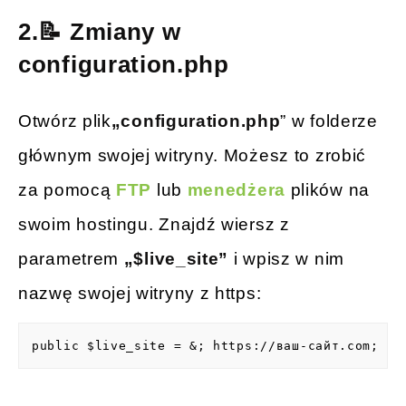
2.📝 Zmiany w
configuration.php
Otwórz plik
„configuration.php
” w folderze
głównym swojej witryny. Możesz to zrobić
za pomocą
FTP
lub
menedżera
plików na
swoim hostingu. Znajdź wiersz z
parametrem
„$live_site”
i wpisz w nim
nazwę swojej witryny z https:
public $live_site = &; https://ваш-сайт.com;