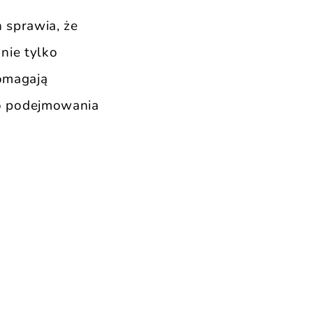
m
sprawia, że
nie tylko
pomagają
o podejmowania