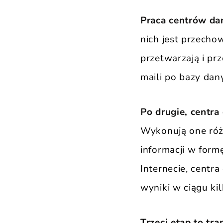
Praca centrów da
nich jest przechow
przetwarzają i pr
maili po bazy dany
Po drugie, centra
Wykonują one różne
informacji w form
Internecie, centr
wyniki w ciągu ki
Trzeci etap to tr