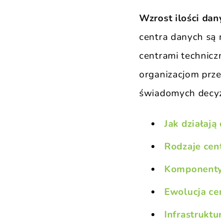
Wzrost ilości da
centra danych są 
centrami technicz
organizacjom prz
świadomych decyz
Jak działają
Rodzaje cen
Komponenty
Ewolucja ce
Infrastrukt