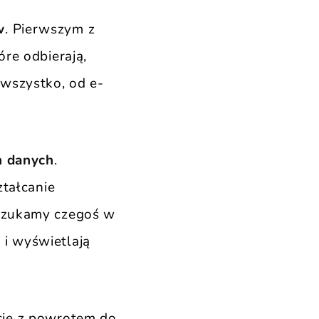
w
. Pierwszym z
óre odbierają,
 wszystko, od e-
h danych
.
ztałcanie
 szukamy czegoś w
 i wyświetlają
cje z powrotem do