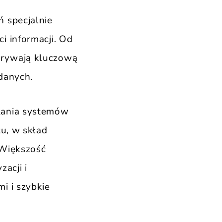
 specjalnie
i informacji. Od
grywają kluczową
danych.
łania systemów
tu, w skład
 Większość
acji i
i i szybkie