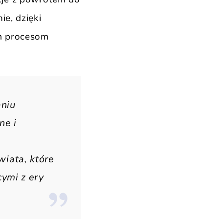
ie, dzięki
m procesom
niu
ne i
iata, które
ymi z ery