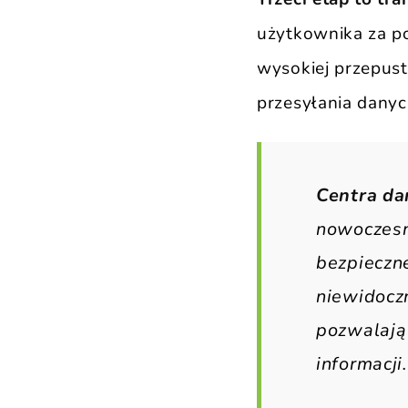
użytkownika za po
wysokiej przepus
przesyłania danyc
Centra da
nowoczesn
bezpieczne
niewidocz
pozwalają 
informacji.