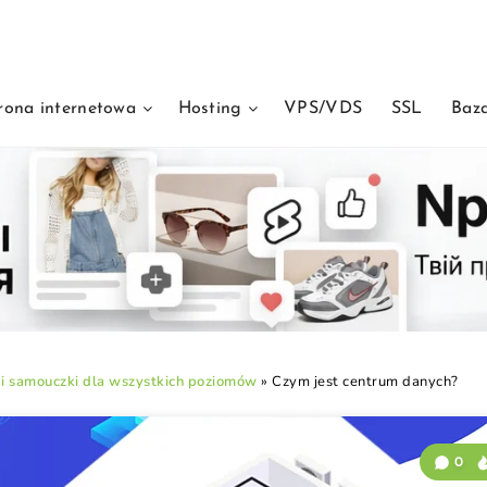
rona internetowa
Hosting
VPS/VDS
SSL
Baz
 i samouczki dla wszystkich poziomów
»
Czym jest centrum danych?
0