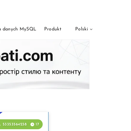
a danych MySQL
Produkt
Polski
53353564238
17