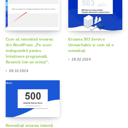
Cum să remediați eroarea
Eroarea 503 Service
din WordPress „Pe scurt
Unreachable și cum să o
indisponibil pentru
remediați
întreținere programată.
28.02.2024
Reveniți într-un minut”.
09.10.2024
Remediați eroarea internă