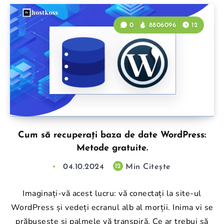
0
8806096
12
Cum să recuperați baza de date WordPress:
Metode gratuite.
04.10.2024
Min Citește
12
Imaginați-vă acest lucru: vă conectați la site-ul
WordPress și vedeți ecranul alb al morții. Inima vi se
prăbușește și palmele vă transpiră. Ce ar trebui să