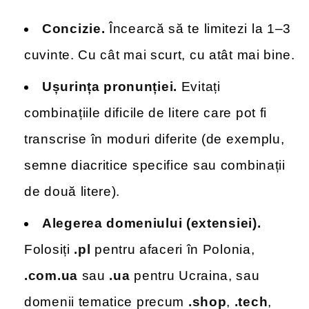
Concizie.
Încearcă să te limitezi la 1–3
cuvinte. Cu cât mai scurt, cu atât mai bine.
Ușurința pronunției.
Evitați
combinațiile dificile de litere care pot fi
transcrise în moduri diferite (de exemplu,
semne diacritice specifice sau combinații
de două litere).
Alegerea domeniului (extensiei).
Folosiți
.pl
pentru afaceri în Polonia,
.com.ua
sau
.ua
pentru Ucraina, sau
domenii tematice precum
.shop
,
.tech
,