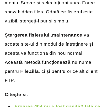
meniul Server și selectați opțiunea Force
show hidden files. Odată ce fișierul este
vizibil, ștergeți-l pur și simplu.
Ștergerea fișierului .maintenance
va
scoate site-ul din modul de întreținere și
acesta va funcționa din nou normal.
Această metodă funcționează nu numai
pentru
FileZilla
, ci și pentru orice alt client
FTP.
Citește și
:
Eroarea 404 nu a fost găsită? Iată ce