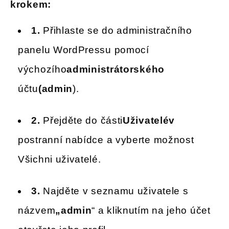
krokem:
1.
Přihlaste se do administračního
panelu WordPressu pomocí
výchozího
administrátorského
účtu
(admin
).
2.
Přejděte do části
Uživatelé
v
postranní nabídce a vyberte možnost
Všichni uživatelé.
3.
Najděte v seznamu uživatele s
názvem
„admin
“ a kliknutím na jeho účet