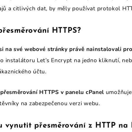
ajů a citlivých dat, by měly používat protokol HT
 přesměrování HTTPS?
si na své webové stránky právě nainstalovali pr
 instalátoru Let’s Encrypt na jedno kliknutí, n
ákaznického účtu.
 přesměrování HTTPS v panelu cPanel
umožňuje
těvníky na zabezpečenou verzi webu.
lu vynutit přesměrování z HTTP na