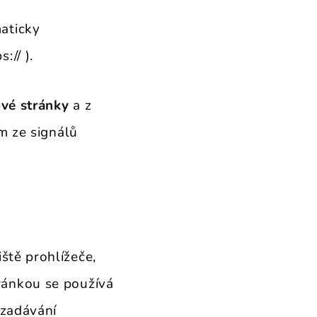
aticky
// ).
vé stránky
a z
m ze signálů
iště prohlížeče,
ránkou se používá
 zadávání