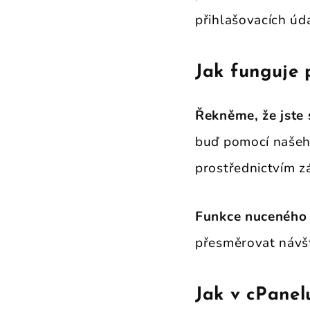
přihlašovacích úd
Jak funguje
Řekněme, že jste 
buď pomocí našeho
prostřednictvím z
Funkce nuceného
přesměrovat návš
Jak v cPane