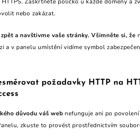
 HTTPS. Zaškrtněte políčko u každé domény a zvo
volit nebo zakázat.
 zpět a navštivme vaše stránky. Všimněte si, že
n
i a v panelu umístění vidíme symbol zabezpečen
řesměrovat požadavky HTTP na HT
ccess
akého důvodu váš web
nefunguje ani po povolen
anelu, zkuste to provést prostřednictvím soubor