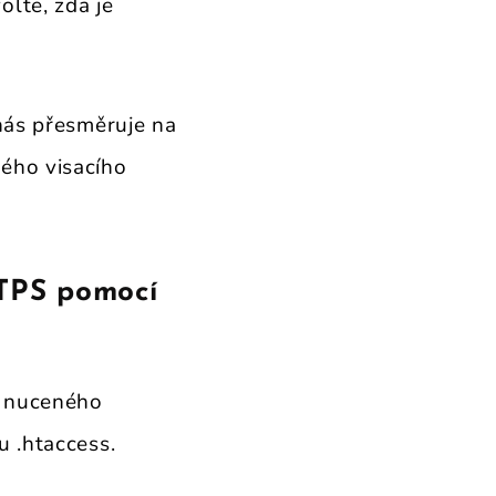
lte, zda je
ás přesměruje na
ého visacího
TPS pomocí
í nuceného
u .htaccess.