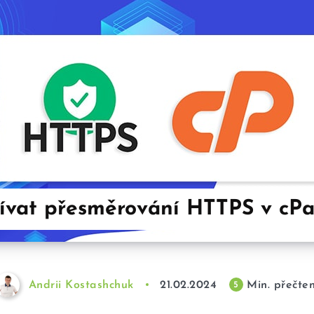
ívat přesměrování HTTPS v cP
Andrii Kostashchuk
21.02.2024
Min. přečten
5