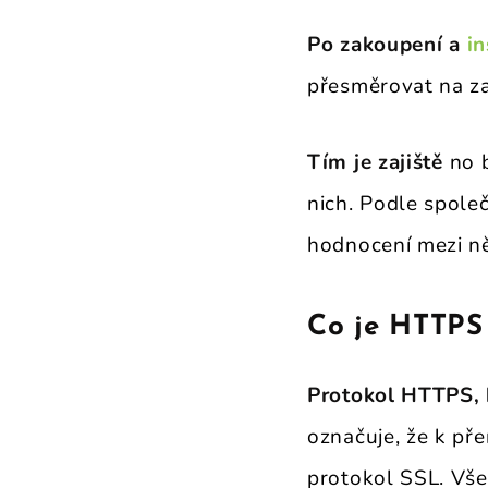
Po zakoupení a
in
přesměrovat na za
Tím je zajiště
no b
nich. Podle spole
hodnocení mezi ně
Co je HTTPS 
Protokol HTTPS, k
označuje, že k p
protokol SSL. Vše