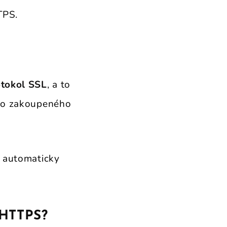
TPS.
otokol SSL
, a to
ebo zakoupeného
 automaticky
 HTTPS?