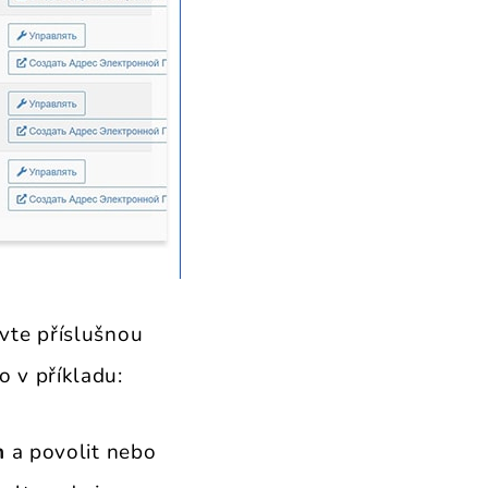
avte příslušnou
 v příkladu:
n
a povolit nebo