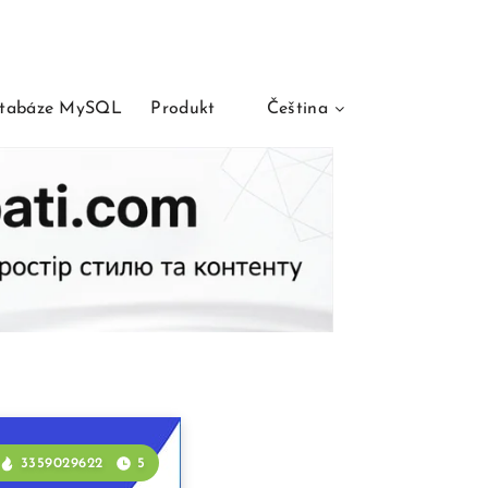
tabáze MySQL
Produkt
Čeština
3359029622
5