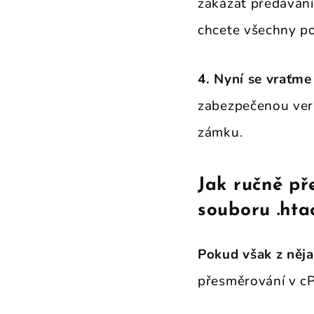
zakázat předávání
chcete všechny po
4. Nyní se vraťme
zabezpečenou verz
zámku.
Jak ručně p
souboru .hta
Pokud však z něj
přesměrování v cP