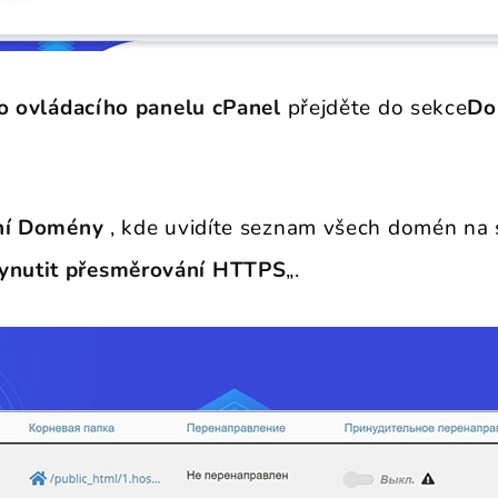
do ovládacího panelu cPanel
přejděte do sekce
Do
ní Domény
, kde uvidíte seznam všech domén na 
ynutit přesměrování HTTPS
„.