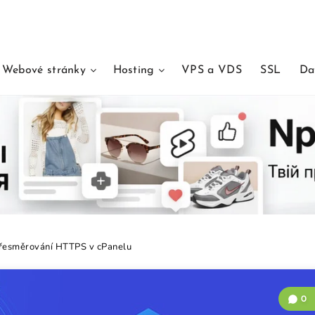
Webové stránky
Hosting
VPS a VDS
SSL
Da
přesměrování HTTPS v cPanelu
0