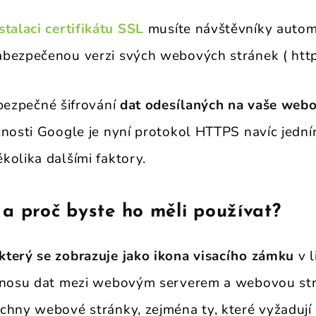
stalaci certifikátu SSL
musíte návštěvníky autom
bezpečenou verzi svých webových stránek ( https:
ezpečné šifrování
dat odesílaných na vaše webo
čnosti Google je nyní protokol HTTPS navíc jední
kolika dalšími faktory.
a proč byste ho měli používat?
terý se zobrazuje jako ikona visacího zámku
v l
řenosu dat mezi webovým serverem a webovou st
chny webové stránky, zejména ty, které vyžadují