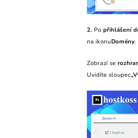
2.
Po
přihlášení 
na ikonu
Domény
.
Zobrazí se
rozhra
Uvidíte sloupec
„V