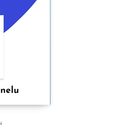
anelu
í