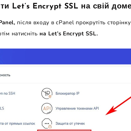
ти Let’s Encrypt SSL на свій дом
Panel,
після входу в cPanel прокрутіть сторінку
отім натисніть
на Let’s Encrypt SSL.