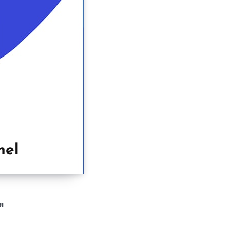
nel
я