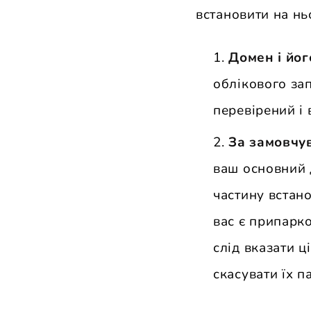
встановити на н
Домен і йо
облікового за
перевірений і
За замовчув
ваш основний 
частину встан
вас є припарко
слід вказати ц
скасувати їх 