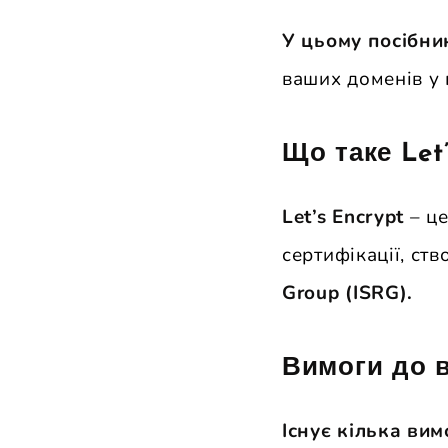
У цьому посібни
ваших доменів у к
Що таке Let’
Let’s Encrypt
– це
сертифікації, ст
Group (ISRG).
Вимоги до в
Існує кілька вим