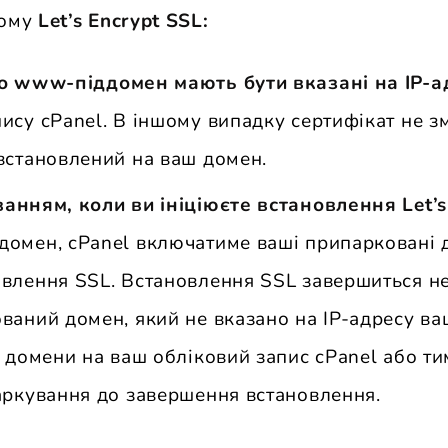
ьому
Let’s Encrypt SSL:
го www-піддомен мають бути вказані на IP-
пису cPanel. В іншому випадку сертифікат не з
 встановлений на ваш домен.
анням, коли ви ініціюєте встановлення Let’s
домен, cPanel включатиме ваші припарковані 
овлення SSL. Встановлення SSL завершиться н
ваний домен, який не вказано на IP-адресу ва
і домени на ваш обліковий запис cPanel або т
паркування до завершення встановлення.