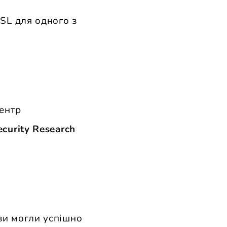
SSL для одного з
центр
ecurity Research
ви могли успішно