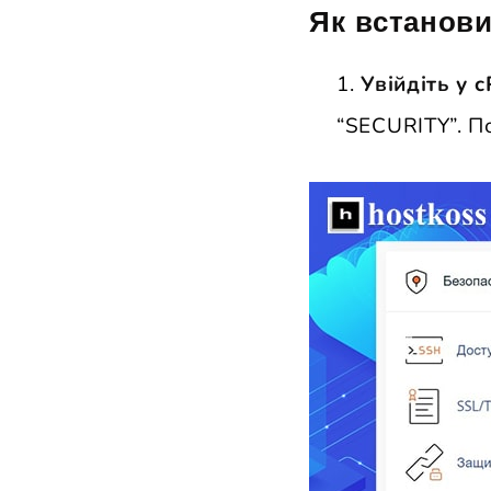
Як встанови
Увійдіть у c
“SECURITY”. П