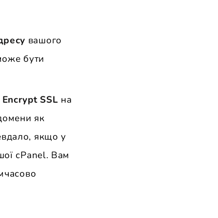
адресу
вашого
може бути
 Encrypt SSL
на
домени як
евдало, якщо у
шої cPanel. Вам
имчасово