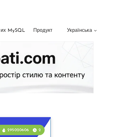
них MySQL
Продукт
Українська
295020606
2