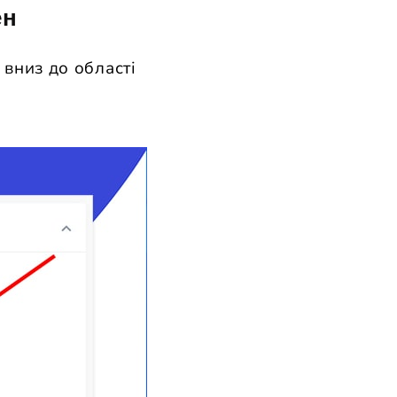
ен
 вниз до області