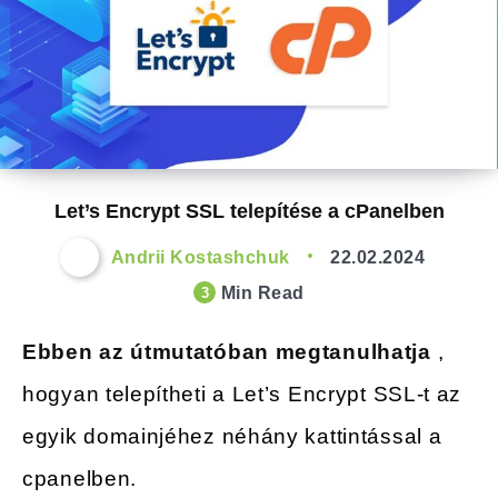
Let’s Encrypt SSL telepítése a cPanelben
Andrii Kostashchuk
22.02.2024
Min Read
3
Ebben az útmutatóban megtanulhatja
,
hogyan telepítheti a Let’s Encrypt SSL-t az
egyik domainjéhez néhány kattintással a
cpanelben.