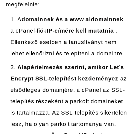
megfelelnie:
A
domainnek és a www aldomainnek
a cPanel-fiók
IP-címére kell mutatnia
.
Ellenkező esetben a tanúsítványt nem
lehet ellenőrizni és telepíteni a domainre.
Alapértelmezés szerint, amikor Let’s
Encrypt SSL-telepítést kezdeményez
az
elsődleges domainjére, a cPanel az SSL-
telepítés részeként a parkolt domaineket
is tartalmazza. Az SSL-telepítés sikertelen
lesz, ha olyan parkolt tartománya van,