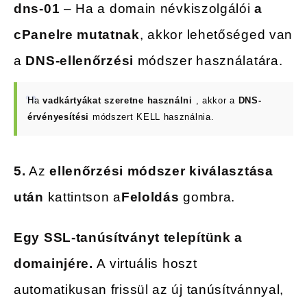
dns-01
– Ha a domain névkiszolgálói
a
cPanelre mutatnak
, akkor lehetőséged van
a
DNS-ellenőrzési
módszer használatára.
Ha
vadkártyákat szeretne használni
, akkor a
DNS-
érvényesítési
módszert KELL használnia.
5.
Az
ellenőrzési módszer kiválasztása
után
kattintson a
Feloldás
gombra.
Egy SSL-tanúsítványt telepítünk a
domainjére.
A virtuális hoszt
automatikusan frissül az új tanúsítvánnyal,