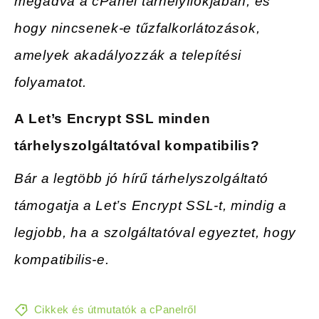
megadva a cPanel tárhelyfiókjában, és
hogy nincsenek-e tűzfalkorlátozások,
amelyek akadályozzák a telepítési
folyamatot.
A
Let’s Encrypt SSL minden
tárhelyszolgáltatóval kompatibilis?
Bár a legtöbb jó hírű tárhelyszolgáltató
támogatja a Let’s Encrypt SSL-t, mindig a
legjobb, ha a szolgáltatóval egyeztet, hogy
kompatibilis-e.
Cikkek és útmutatók a cPanelről