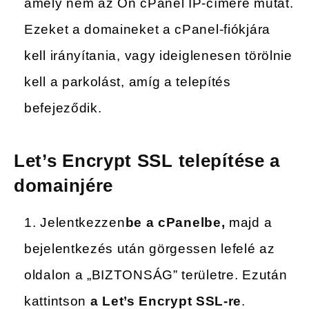
amely nem az Ön cPanel IP-címére mutat.
Ezeket a domaineket a cPanel-fiókjára
kell irányítania, vagy ideiglenesen törölnie
kell a parkolást, amíg a telepítés
befejeződik.
Let’s Encrypt SSL telepítése a
domainjére
Jelentkezzen
be a cPanelbe,
majd a
bejelentkezés után görgessen lefelé az
oldalon a „BIZTONSÁG” területre. Ezután
kattintson
a Let’s Encrypt SSL-re
.