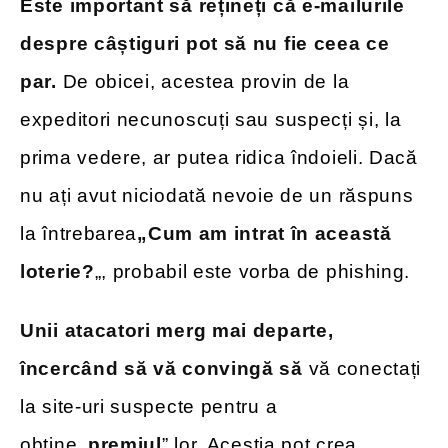
Este important să rețineți că e-mailurile
despre câștiguri pot să nu fie ceea ce
par.
De obicei, acestea provin de la
expeditori necunoscuți sau suspecți și, la
prima vedere, ar putea ridica îndoieli. Dacă
nu ați avut niciodată nevoie de un răspuns
la întrebarea
„Cum am intrat în această
loterie?
„, probabil este vorba de phishing.
Unii atacatori merg mai departe,
încercând să vă convingă să
vă conectați
la site-uri suspecte pentru a
obține
„premiul
” lor. Aceștia pot crea