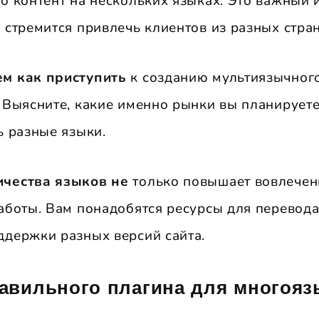
о контент на нескольких языках. Это важный 
 стремится привлечь клиентов из разных стран
ем как приступить
к созданию мультиязычного 
 Выясните, какие именно рынки вы планируете
ь разные языки.
ичества языков не
только повышает вовлечен
аботы. Вам понадобятся ресурсы для перевода
ддержки разных версий сайта.
авильного плагина для многояз