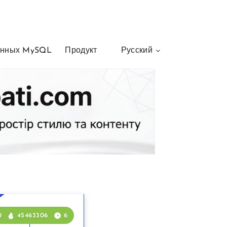
анных MySQL
Продукт
Русский
0
45463306
6