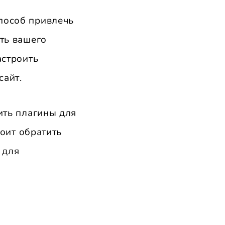
пособ привлечь
ть вашего
астроить
сайт.
оить плагины для
тоит обратить
 для