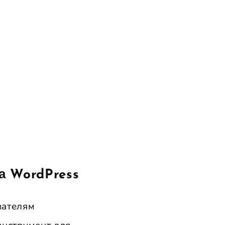
а WordPress
вателям