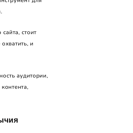
инструмент для
.
сайта, стоит
 охватить, и
ность аудитории,
 контента,
ычия