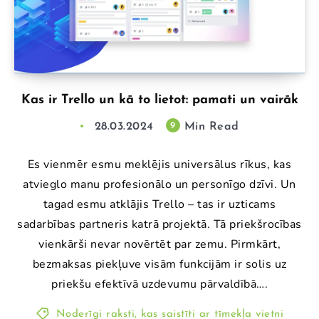
Kas ir Trello un kā to lietot: pamati un vairāk
28.03.2024
Min Read
9
Es vienmēr esmu meklējis universālus rīkus, kas
atvieglo manu profesionālo un personīgo dzīvi. Un
tagad esmu atklājis Trello – tas ir uzticams
sadarbības partneris katrā projektā. Tā priekšrocības
vienkārši nevar novērtēt par zemu. Pirmkārt,
bezmaksas piekļuve visām funkcijām ir solis uz
priekšu efektīvā uzdevumu pārvaldībā….
Noderīgi raksti, kas saistīti ar tīmekļa vietni