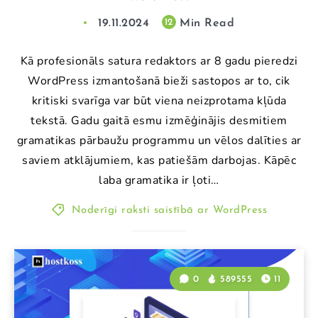
19.11.2024
Min Read
12
Kā profesionāls satura redaktors ar 8 gadu pieredzi
WordPress izmantošanā bieži sastopos ar to, cik
kritiski svarīga var būt viena neizprotama kļūda
tekstā. Gadu gaitā esmu izmēģinājis desmitiem
gramatikas pārbaužu programmu un vēlos dalīties ar
saviem atklājumiem, kas patiešām darbojas. Kāpēc
laba gramatika ir ļoti…
Noderīgi raksti saistībā ar WordPress
0
589555
11