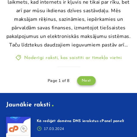
laikmets, kad internets ir kļuvis ne tikai par rīku, bet
arī par mūsu ikdienas dzīves sastāvdaļu. Mēs
maksājam rēķinus, sazināmies, iepērkamies un
pārvaldām savas finanses, izmantojot tiešsaistes
pakalpojumus un elektroniskās maksājumu sistēmas.
Taču līdztekus daudzajiem ieguvumiem pastāv arī…
Noderīgi raksti, kas saistīti ar tīmekļa vietni
Page 1 of 8
Next
Jaunākie raksti
Kā rediģēt domēna DNS ierakstus cPanel panelī
17.03.2024