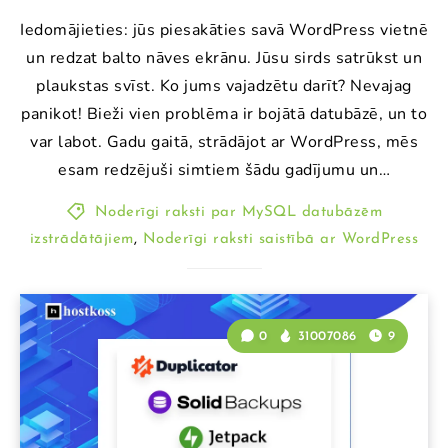
Iedomājieties: jūs piesakāties savā WordPress vietnē
un redzat balto nāves ekrānu. Jūsu sirds satrūkst un
plaukstas svīst. Ko jums vajadzētu darīt? Nevajag
panikot! Bieži vien problēma ir bojātā datubāzē, un to
var labot. Gadu gaitā, strādājot ar WordPress, mēs
esam redzējuši simtiem šādu gadījumu un…
Noderīgi raksti par MySQL datubāzēm
izstrādātājiem
,
Noderīgi raksti saistībā ar WordPress
0
31007086
9