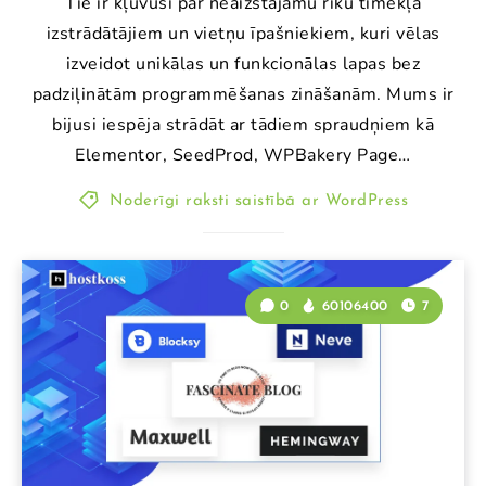
Tie ir kļuvuši par neaizstājamu rīku tīmekļa
izstrādātājiem un vietņu īpašniekiem, kuri vēlas
izveidot unikālas un funkcionālas lapas bez
padziļinātām programmēšanas zināšanām. Mums ir
bijusi iespēja strādāt ar tādiem spraudņiem kā
Elementor, SeedProd, WPBakery Page…
Noderīgi raksti saistībā ar WordPress
0
60106400
7