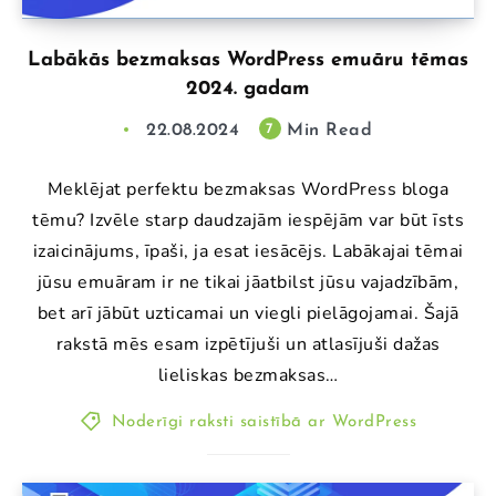
Labākās bezmaksas WordPress emuāru tēmas
2024. gadam
22.08.2024
Min Read
7
Meklējat perfektu bezmaksas WordPress bloga
tēmu? Izvēle starp daudzajām iespējām var būt īsts
izaicinājums, īpaši, ja esat iesācējs. Labākajai tēmai
jūsu emuāram ir ne tikai jāatbilst jūsu vajadzībām,
bet arī jābūt uzticamai un viegli pielāgojamai. Šajā
rakstā mēs esam izpētījuši un atlasījuši dažas
lieliskas bezmaksas…
Noderīgi raksti saistībā ar WordPress