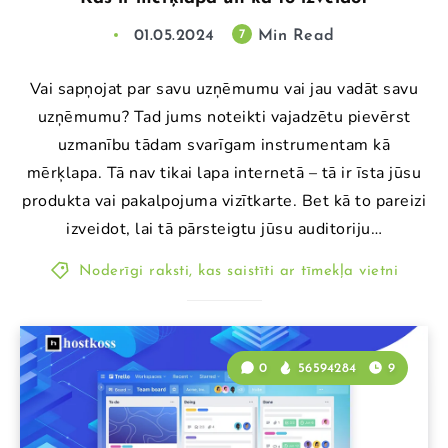
01.05.2024
Min Read
7
Vai sapņojat par savu uzņēmumu vai jau vadāt savu
uzņēmumu? Tad jums noteikti vajadzētu pievērst
uzmanību tādam svarīgam instrumentam kā
mērķlapa. Tā nav tikai lapa internetā – tā ir īsta jūsu
produkta vai pakalpojuma vizītkarte. Bet kā to pareizi
izveidot, lai tā pārsteigtu jūsu auditoriju…
Noderīgi raksti, kas saistīti ar tīmekļa vietni
0
56594284
9