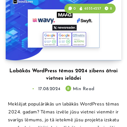
0
65554257
8
Labākās WordPress tēmas 2024 zibens ātrai
vietnes ielādei
17.08.2024
Min Read
8
Meklējat populārākās un labākās WordPress tēmas
2024. gadam? Tēmas izvēle jūsu vietnei vienmēr ir
svarīgs lēmums, jo tā ietekmē jūsu projekta izskatu