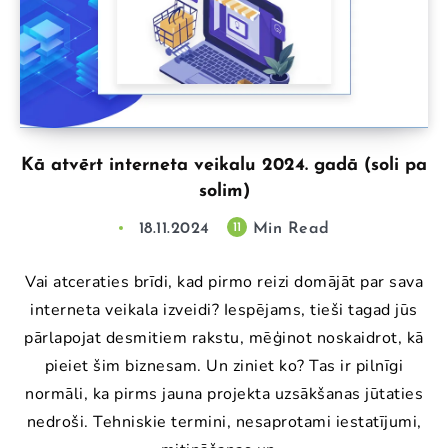
Kā atvērt interneta veikalu 2024. gadā (soli pa
solim)
18.11.2024
Min Read
11
Vai atceraties brīdi, kad pirmo reizi domājāt par sava
interneta veikala izveidi? Iespējams, tieši tagad jūs
pārlapojat desmitiem rakstu, mēģinot noskaidrot, kā
pieiet šim biznesam. Un ziniet ko? Tas ir pilnīgi
normāli, ka pirms jauna projekta uzsākšanas jūtaties
nedroši. Tehniskie termini, nesaprotami iestatījumi,