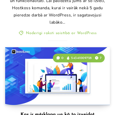
un funkcionalitāti. Lai palīdzētu jums ar šo izvēli,
Hostkoss komanda, kurai ir vairāk nekā 5 gadu
pieredze darbā ar WordPress, ir sagatavojusi
labāko…
Noderīgi raksti saistībā ar WordPress
0
54341009728
7
Kas ir mērķlapa un kā to izveidot