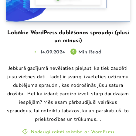
Labākie WordPress dublēšanas spraudņi (plusi
un mīnusi)
14.09.2024
Min Read
9
Jebkurā gadījumā nevēlaties pieļaut, ka tiek zaudēti
jūsu vietnes dati. Tādēļ ir svarīgi izvēlēties uzticamu
dublējuma spraudni, kas nodrošinās jūsu satura
drošību. Bet kā izdarīt pareizo izvēli starp daudzajām
iespējām? Mēs esam pārbaudījuši vairākus
spraudņus, lai noteiktu labākos, kā arī pārskatījuši to
priekšrocības un trūkumus….
Noderīgi raksti saistībā ar WordPress