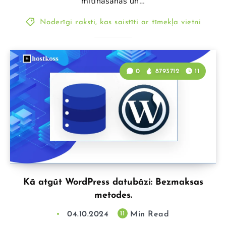
mitināšanas un…
Noderīgi raksti, kas saistīti ar tīmekļa vietni
0
8793712
11
Kā atgūt WordPress datubāzi: Bezmaksas
metodes.
04.10.2024
Min Read
11