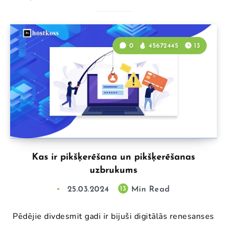
0
45672445
13
Kas ir pikšķerēšana un pikšķerēšanas
uzbrukums
25.03.2024
Min Read
13
Pēdējie divdesmit gadi ir bijuši digitālās renesanses