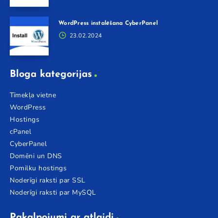
WordPress instalēšana CyberPanel
23.02.2024
Bloga kategorijas
Tīmekļa vietne
WordPress
Hostings
cPanel
CyberPanel
Domēni un DNS
Pomilku hostings
Noderīgi raksti par SSL
Noderīgi raksti par MySQL
Pakalpojumi ar atlaidi