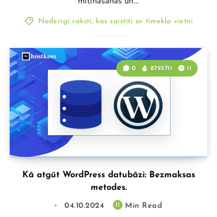
mitināšanas un…
Noderīgi raksti, kas saistīti ar tīmekļa vietni
0
8793711
11
Kā atgūt WordPress datubāzi: Bezmaksas
metodes.
04.10.2024
Min Read
11