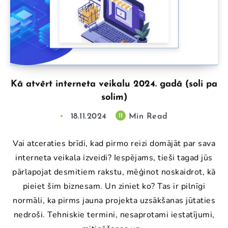
Kā atvērt interneta veikalu 2024. gadā (soli pa
solim)
18.11.2024
Min Read
11
Vai atceraties brīdi, kad pirmo reizi domājāt par sava
interneta veikala izveidi? Iespējams, tieši tagad jūs
pārlapojat desmitiem rakstu, mēģinot noskaidrot, kā
pieiet šim biznesam. Un ziniet ko? Tas ir pilnīgi
normāli, ka pirms jauna projekta uzsākšanas jūtaties
nedroši. Tehniskie termini, nesaprotami iestatījumi,