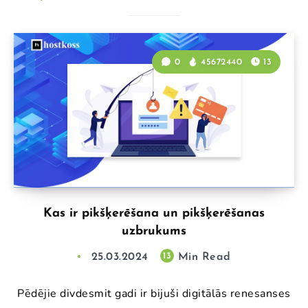
0
45672440
13
Kas ir pikšķerēšana un pikšķerēšanas
uzbrukums
25.03.2024
Min Read
13
Pēdējie divdesmit gadi ir bijuši digitālās renesanses