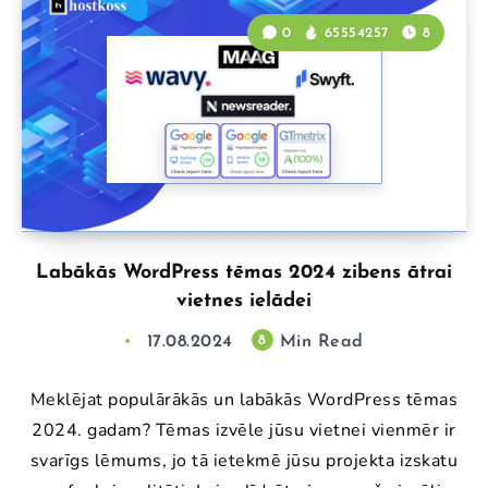
0
65554257
8
Labākās WordPress tēmas 2024 zibens ātrai
vietnes ielādei
17.08.2024
Min Read
8
Meklējat populārākās un labākās WordPress tēmas
2024. gadam? Tēmas izvēle jūsu vietnei vienmēr ir
svarīgs lēmums, jo tā ietekmē jūsu projekta izskatu