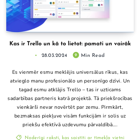
Kas ir Trello un kā to lietot: pamati un vairāk
28.03.2024
Min Read
9
Es vienmēr esmu meklējis universālus rīkus, kas
atvieglo manu profesionālo un personīgo dzīvi. Un
tagad esmu atklājis Trello – tas ir uzticams
sadarbības partneris katrā projektā. Tā priekšrocības
vienkārši nevar novērtēt par zemu. Pirmkārt,
bezmaksas piekļuve visām funkcijām ir solis uz
priekšu efektīvā uzdevumu pārvaldībā….
Noderīgi raksti, kas saistīti ar tīmekļa vietni