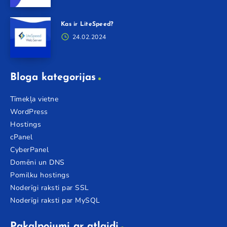
Kas ir LiteSpeed?
24.02.2024
Bloga kategorijas
Tīmekļa vietne
WordPress
Hostings
cPanel
CyberPanel
Domēni un DNS
Pomilku hostings
Noderīgi raksti par SSL
Noderīgi raksti par MySQL
Pakalpojumi ar atlaidi