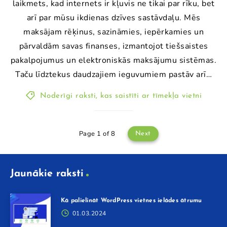
laikmets, kad internets ir kļuvis ne tikai par rīku, bet
arī par mūsu ikdienas dzīves sastāvdaļu. Mēs
maksājam rēķinus, sazināmies, iepērkamies un
pārvaldām savas finanses, izmantojot tiešsaistes
pakalpojumus un elektroniskās maksājumu sistēmas.
Taču līdztekus daudzajiem ieguvumiem pastāv arī…
Noderīgi raksti, kas saistīti ar tīmekļa vietni
Page 1 of 8
Next
Jaunākie raksti
Kā palielināt WordPress vietnes ielādes ātrumu
01.03.2024