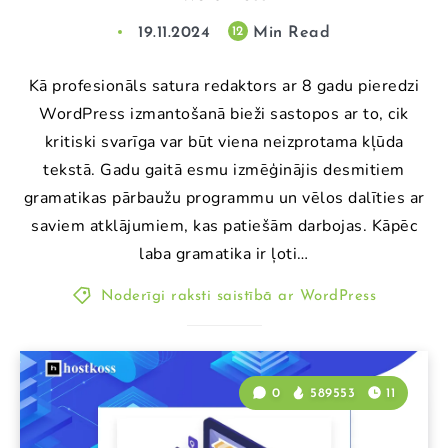
19.11.2024
Min Read
12
Kā profesionāls satura redaktors ar 8 gadu pieredzi
WordPress izmantošanā bieži sastopos ar to, cik
kritiski svarīga var būt viena neizprotama kļūda
tekstā. Gadu gaitā esmu izmēģinājis desmitiem
gramatikas pārbaužu programmu un vēlos dalīties ar
saviem atklājumiem, kas patiešām darbojas. Kāpēc
laba gramatika ir ļoti…
Noderīgi raksti saistībā ar WordPress
0
589553
11