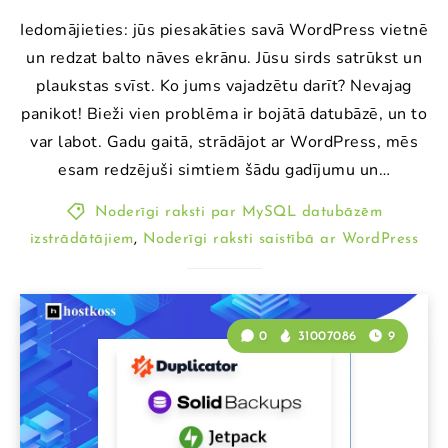
Iedomājieties: jūs piesakāties savā WordPress vietnē
un redzat balto nāves ekrānu. Jūsu sirds satrūkst un
plaukstas svīst. Ko jums vajadzētu darīt? Nevajag
panikot! Bieži vien problēma ir bojātā datubāzē, un to
var labot. Gadu gaitā, strādājot ar WordPress, mēs
esam redzējuši simtiem šādu gadījumu un…
Noderīgi raksti par MySQL datubāzēm
izstrādātājiem
,
Noderīgi raksti saistībā ar WordPress
0
31007086
9