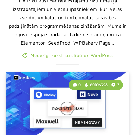
Tie ir kļuvuši par neaizstājamu rīku tīmekļa
izstrādātājiem un vietņu īpašniekiem, kuri vēlas
izveidot unikālas un funkcionālas lapas bez
padziļinātām programmēšanas zināšanām. Mums ir
bijusi iespēja strādāt ar tādiem spraudņiem kā
Elementor, SeedProd, WPBakery Page…
Noderīgi raksti saistībā ar WordPress
0
60106398
7