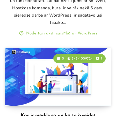
un funkcionalitāti. Lai palīdzētu jums ar šo izvēli,
Hostkoss komanda, kurai ir vairāk nekā 5 gadu
pieredze darbā ar WordPress, ir sagatavojusi
labāko…
Noderīgi raksti saistībā ar WordPress
0
54341009724
7
Kas ir mērķlapa un kā to izveidot