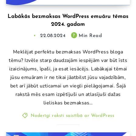
Labākās bezmaksas WordPress emuāru tēmas
2024. gadam
22.08.2024
Min Read
7
Meklējat perfektu bezmaksas WordPress bloga
tēmu? Izvēle starp daudzajām iespējām var būt īsts
izaicinājums, īpaši, ja esat iesācējs. Labākajai tēmai
jūsu emuāram ir ne tikai jāatbilst jūsu vajadzībām,
bet arī jābūt uzticamai un viegli pielāgojamai. Šajā
rakstā mēs esam izpētījuši un atlasījuši dažas
lieliskas bezmaksas…
Noderīgi raksti saistībā ar WordPress