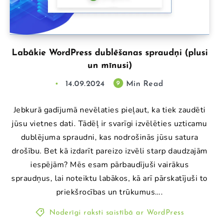
Labākie WordPress dublēšanas spraudņi (plusi
un mīnusi)
14.09.2024
Min Read
9
Jebkurā gadījumā nevēlaties pieļaut, ka tiek zaudēti
jūsu vietnes dati. Tādēļ ir svarīgi izvēlēties uzticamu
dublējuma spraudni, kas nodrošinās jūsu satura
drošību. Bet kā izdarīt pareizo izvēli starp daudzajām
iespējām? Mēs esam pārbaudījuši vairākus
spraudņus, lai noteiktu labākos, kā arī pārskatījuši to
priekšrocības un trūkumus….
Noderīgi raksti saistībā ar WordPress