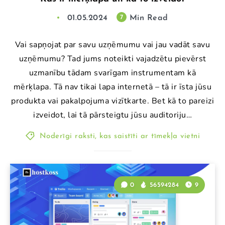
01.05.2024
Min Read
7
Vai sapņojat par savu uzņēmumu vai jau vadāt savu
uzņēmumu? Tad jums noteikti vajadzētu pievērst
uzmanību tādam svarīgam instrumentam kā
mērķlapa. Tā nav tikai lapa internetā – tā ir īsta jūsu
produkta vai pakalpojuma vizītkarte. Bet kā to pareizi
izveidot, lai tā pārsteigtu jūsu auditoriju…
Noderīgi raksti, kas saistīti ar tīmekļa vietni
0
56594284
9