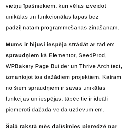
vietņu īpašniekiem, kuri vēlas izveidot
unikālas un funkcionālas lapas bez
padziļinātām programmēšanas zināšanām.
Mums ir bijusi iespēja strādāt ar
tādiem
spraudņiem
kā Elementor, SeedProd,
WPBakery Page Builder un Thrive Architect
,
izmantojot tos dažādiem projektiem. Katram
no šiem spraudņiem ir savas unikālas
funkcijas un iespējas, tāpēc tie ir ideāli
piemēroti dažāda veida uzdevumiem.
Šajā rakstā mēs dalīsimies pieredzē par