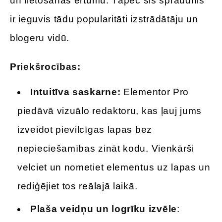
un lietošanas ērtumu. Tāpēc šis spraudnis
ir ieguvis tādu popularitāti izstrādātāju un
blogeru vidū.
Priekšrocības:
Intuitīva saskarne:
Elementor Pro
piedāvā vizuālo redaktoru, kas ļauj jums
izveidot pievilcīgas lapas bez
nepieciešamības zināt kodu. Vienkārši
velciet un nometiet elementus uz lapas un
rediģējiet tos reālajā laikā.
Plaša veidņu un logrīku izvēle
: