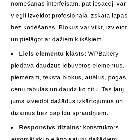
nomešanas interfeisam, pat iesācēji var
viegli izveidot profesionāla izskata lapas
bez kodēšanas. Blokus var vilkt, izvietot
un pielāgot ar dažiem klikšķiem.
Liels elementu klāsts:
WPBakery
piedāvā daudzus iebūvētos elementus,
piemēram, teksta blokus, attēlus, pogas,
cenu tabulas un daudz ko citu. Tas ļauj
jums izveidot dažādus izkārtojumus un
dizainus bez papildu spraudņiem.
Responsīvs dizains
: konstruktors
automātiski pielāgo saturu dažādiem