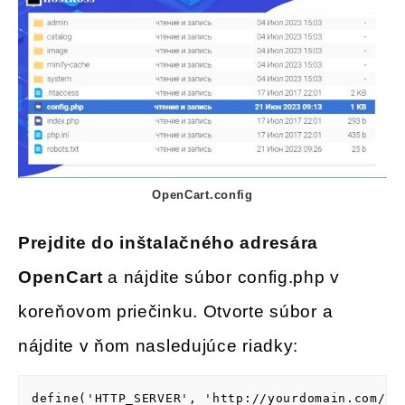
OpenCart.config
Prejdite do inštalačného adresára
OpenCart
a nájdite súbor config.php v
koreňovom priečinku. Otvorte súbor a
nájdite v ňom nasledujúce riadky:
define('HTTP_SERVER', 'http://yourdomain.com/');