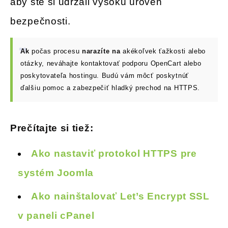
aby ste si udržali vysokú úroveň
bezpečnosti.
Ak
počas procesu
narazíte na
akékoľvek ťažkosti alebo
otázky, neváhajte kontaktovať podporu OpenCart alebo
poskytovateľa hostingu. Budú vám môcť poskytnúť
ďalšiu pomoc a zabezpečiť hladký prechod na HTTPS.
Prečítajte si tiež:
Ako nastaviť protokol HTTPS pre
systém Joomla
Ako nainštalovať Let’s Encrypt SSL
v paneli cPanel