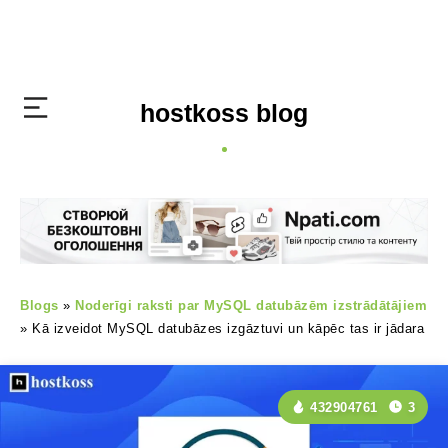
hostkoss blog
Blogs
»
Noderīgi raksti par MySQL datubāzēm izstrādātājiem
»
Kā izveidot MySQL datubāzes izgāztuvi un kāpēc tas ir jādara
432904761
3