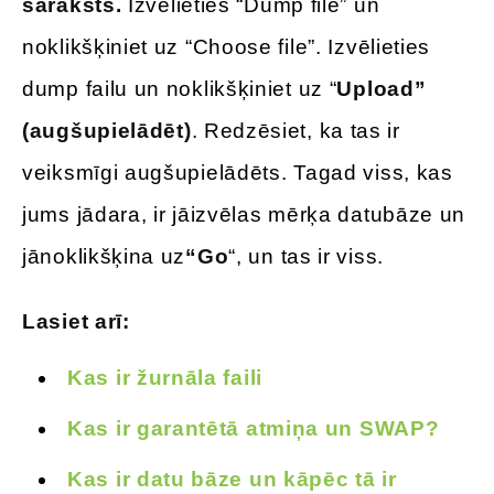
saraksts.
Izvēlieties “Dump file” un
noklikšķiniet uz “Choose file”. Izvēlieties
dump failu un noklikšķiniet uz “
Upload”
(augšupielādēt)
. Redzēsiet, ka tas ir
veiksmīgi augšupielādēts. Tagad viss, kas
jums jādara, ir jāizvēlas mērķa datubāze un
jānoklikšķina uz
“Go
“, un tas ir viss.
Lasiet arī:
Kas ir žurnāla faili
Kas ir garantētā atmiņa un SWAP?
Kas ir datu bāze un kāpēc tā ir