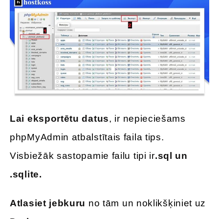
Lai eksportētu datus
, ir nepieciešams
phpMyAdmin atbalstītais faila tips.
Visbiežāk sastopamie failu tipi ir
.sql un
.sqlite.
Atlasiet jebkuru
no tām un noklikšķiniet uz