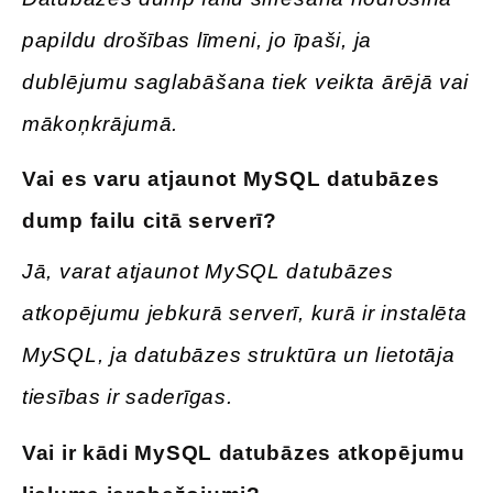
papildu drošības līmeni, jo īpaši, ja
dublējumu saglabāšana tiek veikta ārējā vai
mākoņkrājumā.
Vai es varu
atjaunot MySQL datubāzes
dump failu citā serverī
?
Jā, varat atjaunot MySQL datubāzes
atkopējumu jebkurā serverī, kurā ir instalēta
MySQL, ja datubāzes struktūra un lietotāja
tiesības ir saderīgas.
Vai ir
kādi MySQL datubāzes atkopējumu