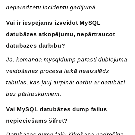
neparedzētu incidentu gadījumā
Vai ir iespējams izveidot MySQL
datubāzes atkopējumu, nepārtraucot
datubāzes darbību
?
Jā, komanda mysqldump parasti dublējuma
veidošanas procesa laikā neaizslēdz
tabulas, kas ļauj turpināt darbu ar datubāzi
bez pārtraukumiem.
Vai
MySQL datubāzes dump failus
nepieciešams šifrēt
?
Datubāzes dump failu šifrēšana nodrošina