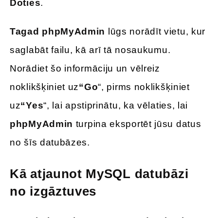
Doties
.
Tagad phpMyAdmin
lūgs norādīt vietu, kur
saglabāt failu, kā arī tā nosaukumu.
Norādiet šo informāciju un vēlreiz
noklikšķiniet uz
“Go
“, pirms noklikšķiniet
uz
“Yes
“, lai apstiprinātu, ka vēlaties, lai
phpMyAdmin
turpina eksportēt jūsu datus
no šīs datubāzes.
Kā atjaunot MySQL datubāzi
no izgāztuves