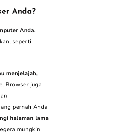
ser Anda?
mputer Anda.
an, seperti
u menjelajah,
. Browser juga
ian
yang pernah Anda
ungi halaman lama
segera mungkin