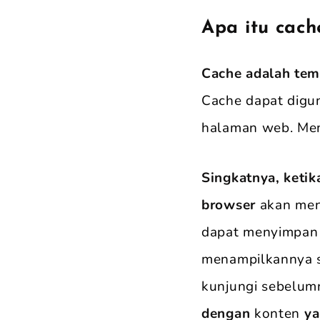
Apa itu cac
Cache adalah tem
Cache dapat digu
halaman web. Mem
Singkatnya, keti
browser
akan men
dapat menyimpan 
menampilkannya 
kunjungi sebelum
dengan
konten
ya