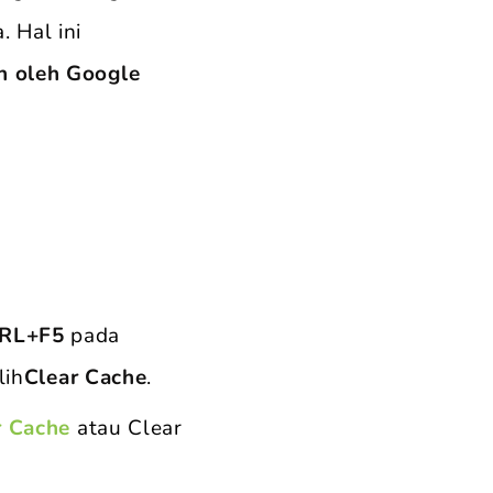
 Hal ini
an oleh Google
RL+F5
pada
lih
Clear Cache
.
r Cache
atau Clear