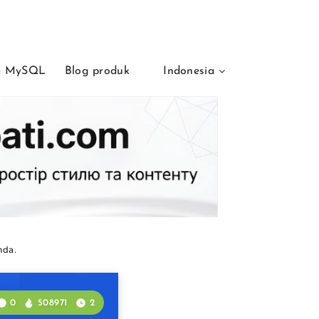
ta MySQL
Blog produk
Indonesia
nda.
0
508971
2