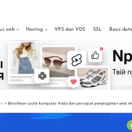
tus web
Hosting
VPS dan VDS
SSL
Basis da
eb
»
Bersihkan cache komputer Anda dan percepat penjelajahan web A