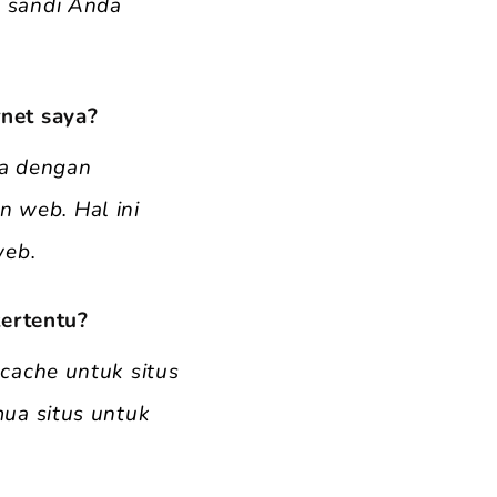
 sandi Anda
net saya?
da dengan
 web. Hal ini
web.
tertentu?
cache untuk situs
ua situs untuk