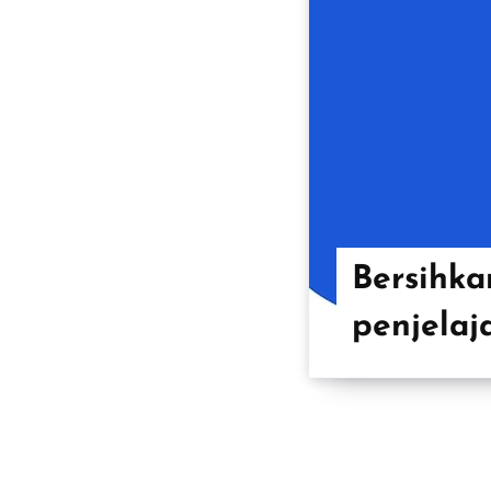
Bersihka
penjelaj