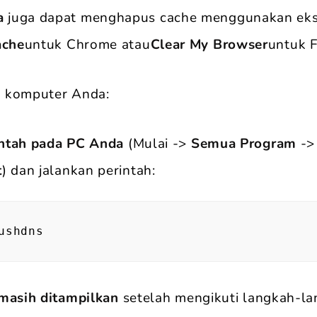
a
juga dapat menghapus cache menggunakan eks
ache
untuk Chrome atau
Clear My Browser
untuk F
 komputer Anda:
ntah pada PC Anda
(Mulai ->
Semua Program
-
t
) dan jalankan perintah:
ushdns
 masih ditampilkan
setelah mengikuti langkah-l