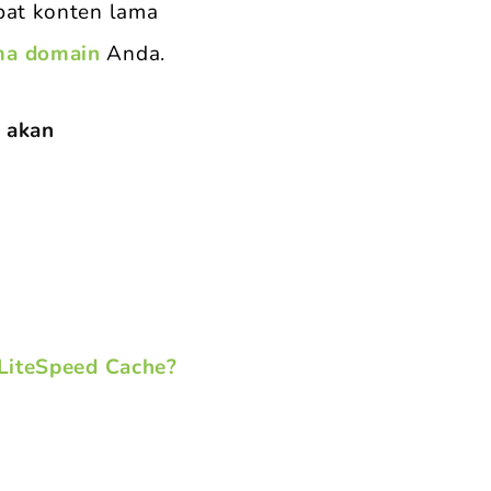
at konten lama
ma domain
Anda.
e akan
LiteSpeed Cache?