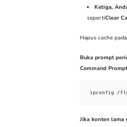
Ketiga, And
seperti
Clear C
Hapus cache pada
Buka prompt peri
Command Promp
ipconfig /fl
Jika konten lama