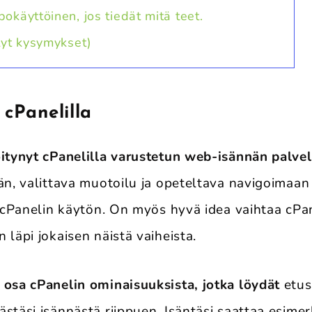
okäyttöinen, jos tiedät mitä teet.
tyt kysymykset)
 cPanelilla
öitynyt cPanelilla varustetun web-isännän palve
än, valittava muotoilu ja opeteltava navigoimaan
a cPanelin käytön. On myös hyvä idea vaihtaa cPa
 läpi jokaisen näistä vaiheista.
 osa cPanelin ominaisuuksista, jotka löydät
etus
stäsi isännästä riippuen. Isäntäsi saattaa esimer