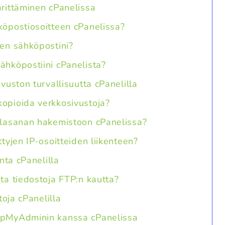
rittäminen cPanelissa
köpostiosoitteen cPanelissa?
len sähköpostini?
ähköpostiini cPanelista?
vuston turvallisuutta cPanelilla
opioida verkkosivustoja?
alasanan hakemistoon cPanelissa?
ttyjen IP-osoitteiden liikenteen?
nta cPanelilla
ta tiedostoja FTP:n kautta?
toja cPanelilla
hpMyAdminin kanssa cPanelissa