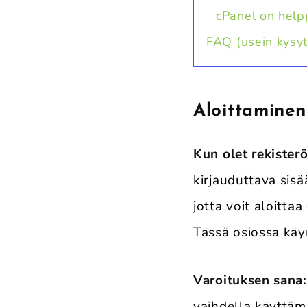
cPanel on helpp
FAQ (usein kysy
Aloittaminen
Kun olet rekister
kirjauduttava sisä
jotta voit aloitta
Tässä osiossa käyn
Varoituksen sana:
vaihdella käyttämä