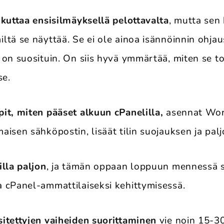
ikuttaa ensisilmäyksellä pelottavalta
, mutta sen
ltä se näyttää. Se ei ole ainoa isännöinnin ohjau
on suosituin. On siis hyvä ymmärtää, miten se toim
se.
it, miten pääset alkuun cPanelilla,
asennat Wor
aisen sähköpostin, lisäät tilin suojauksen ja pal
illa paljon
, ja tämän oppaan loppuun mennessä si
 cPanel-ammattilaiseksi kehittymisessä.
itettyjen vaiheiden suorittaminen
vie noin 15-30