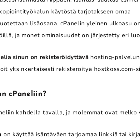
opiointityökalun käytöstä tarjotakseen omaa
uotettaan lisäosana. cPanelin yleinen ulkoasu o
jöillä, ja monet ominaisuudet on järjestetty eri luo
elia sinun on rekisteröidyttävä
hosting-palvelunt
 voit yksinkertaisesti rekisteröityä hostkoss.com-s
un cPaneliin?
neliin kahdella tavalla, ja molemmat ovat melko y
a
on käyttää isäntäväen tarjoamaa linkkiä tai kirj