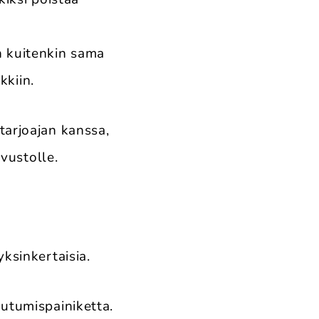
n kuitenkin sama
kkiin.
arjoajan kanssa,
ivustolle.
ksinkertaisia.
autumispainiketta.