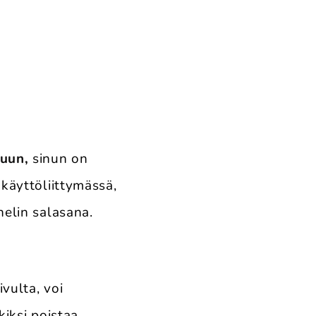
luun,
sinun on
 käyttöliittymässä,
nelin salasana.
ivulta, voi
kiksi poistaa