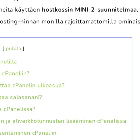
iheita käyttäen
hostkossin MINI-2-suunnitelmaa
,
hosting-hinnan monilla rajoittamattomilla ominais
piilota
nelilla
 cPaneliin?
ttaa cPanelin ulkoasua?
htaa salasanani?
a cPanelissa?
n ja aliverkkotunnusten lisääminen cPanelissa
sentaminen cPaneliin