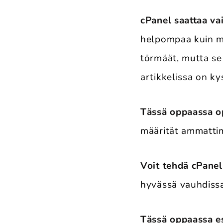
cPanel saattaa va
helpompaa kuin mi
törmäät, mutta se 
artikkelissa on ky
Tässä oppaassa op
määrität ammattim
Voit tehdä cPanel
hyvässä vauhdissa
Tässä oppaassa es