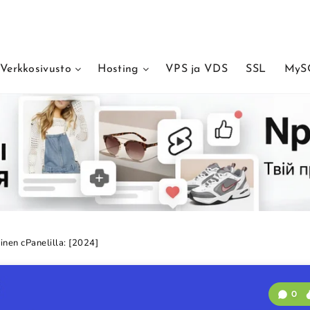
Verkkosivusto
Hosting
VPS ja VDS
SSL
MySQ
inen cPanelilla: [2024]
0