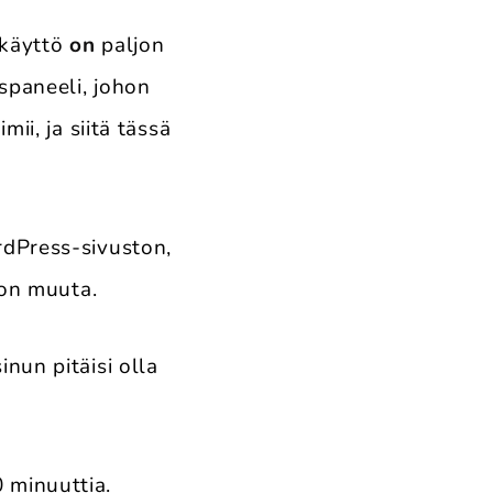
 käyttö
on
paljon
spaneeli, johon
ii, ja siitä tässä
dPress-sivuston,
jon muuta.
nun pitäisi olla
 minuuttia.