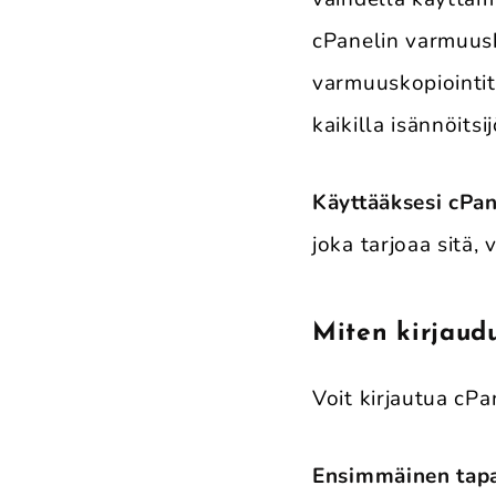
cPanelin varmuusk
varmuuskopiointit
kaikilla isännöitsi
Käyttääksesi cPan
joka tarjoaa sitä,
Miten kirjaud
Voit kirjautua cPa
Ensimmäinen tap