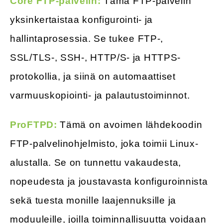
Core FTP-palvelin:
Tämä FTP-palvelin
yksinkertaistaa konfigurointi- ja
hallintaprosessia. Se tukee FTP-,
SSL/TLS-, SSH-, HTTP/S- ja HTTPS-
protokollia, ja siinä on automaattiset
varmuuskopiointi- ja palautustoiminnot.
ProFTPD:
Tämä on avoimen lähdekoodin
FTP-palvelinohjelmisto, joka toimii Linux-
alustalla. Se on tunnettu vakaudesta,
nopeudesta ja joustavasta konfiguroinnista
sekä tuesta monille laajennuksille ja
moduuleille, joilla toiminnallisuutta voidaan