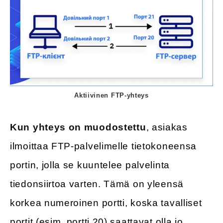
Aktiivinen FTP-yhteys
Kun yhteys on muodostettu
, asiakas
ilmoittaa FTP-palvelimelle tietokoneensa
portin, jolla se kuuntelee palvelinta
tiedonsiirtoa varten. Tämä on yleensä
korkea numeroinen portti, koska tavalliset
portit (esim. portti 20) saattavat olla jo