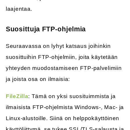
laajentaa.
Suosittuja FTP-ohjelmia
Seuraavassa on lyhyt katsaus joihinkin
suosittuihin FTP-ohjelmiin, joita käytetään
yhteyden muodostamiseen FTP-palvelimiin
ja joista osa on ilmaisia:
FileZilla
: Tämä on yksi suosituimmista ja
ilmaisista FTP-ohjelmista Windows-, Mac- ja
Linux-alustoille. Siinä on helppokäyttöinen
käyttöliittymä, se tukee SSL/TLS-salausta ja