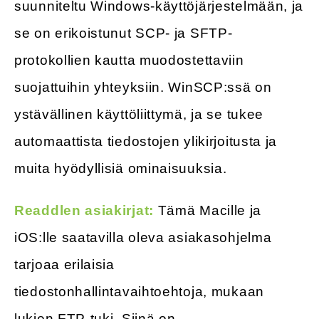
suunniteltu Windows-käyttöjärjestelmään, ja
se on erikoistunut SCP- ja SFTP-
protokollien kautta muodostettaviin
suojattuihin yhteyksiin. WinSCP:ssä on
ystävällinen käyttöliittymä, ja se tukee
automaattista tiedostojen ylikirjoitusta ja
muita hyödyllisiä ominaisuuksia.
Readdlen asiakirjat:
Tämä Macille ja
iOS:lle saatavilla oleva asiakasohjelma
tarjoaa erilaisia
tiedostonhallintavaihtoehtoja, mukaan
lukien FTP-tuki. Siinä on