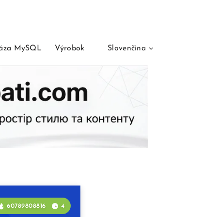
áza MySQL
Výrobok
Slovenčina
60789808816
4