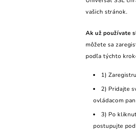
Universal SSL chr
vašich stránok.
Ak už používate s
môžete sa zaregis
podľa týchto krok
1) Zaregistru
2) Pridajte 
ovládacom pane
3) Po kliknu
postupujte pod