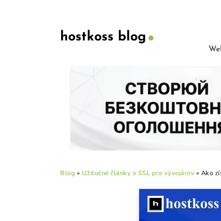
hostkoss blog
Web
Blog
»
Užitočné články o SSL pre vývojárov
»
Ako zí