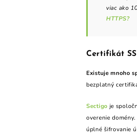
viac ako 10
HTTPS?
Certifikát 
Existuje mnoho sp
bezplatný certifi
Sectigo
je spoloč
overenie domény. 
úplné šifrovanie ú