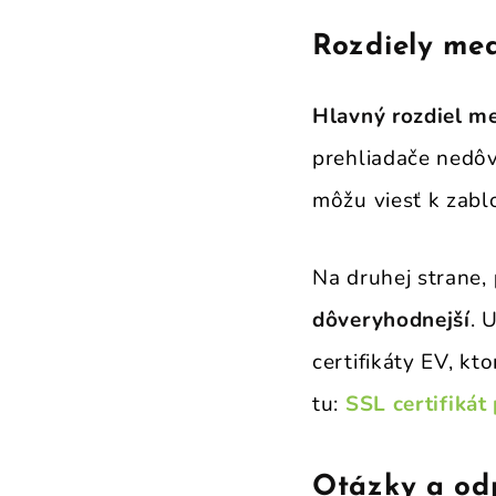
Rozdiely med
Hlavný rozdiel m
prehliadače nedôv
môžu viesť k zabl
Na druhej strane,
dôveryhodnejší
. 
certifikáty EV, k
tu:
SSL certifikát
Otázky a od