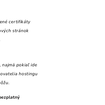
ené certifikáty
ových stránok
.
, najmä pokiaľ ide
ovatelia hostingu
môžu.
bezplatný