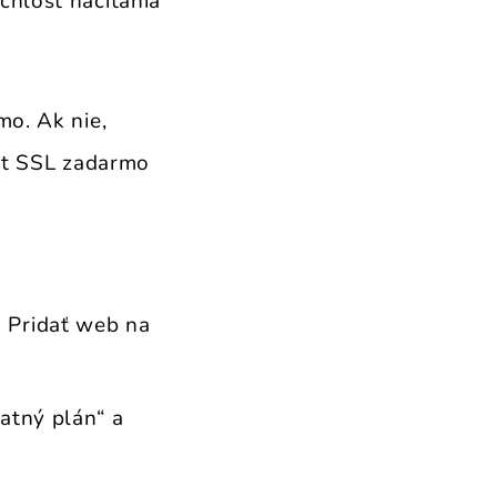
chlosť načítania
mo. Ak nie,
kát SSL zadarmo
o Pridať web na
latný plán“ a