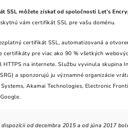
kát SSL môžete získať od spoločnosti Let’s Encry
oskytnú vám certifikát SSL pre vašu doménu.
ezplatný certifikát SSL, automatizovaná a otvore
je certifikáty pre viac ako 90 % všetkých webovýc
l HTTPS na internete. Službu vyvinula skupina In
SRG) a sponzorujú ju významné organizácie vrát
 Systems, Akamai Technologies, Electronic Front
 Google.
k dispozícii od decembra 2015 a od júna 2017 bo