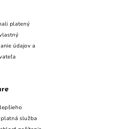
mali platený
vlastný
vanie údajov a
vateľa
are
jlepšieho
zplatná služba