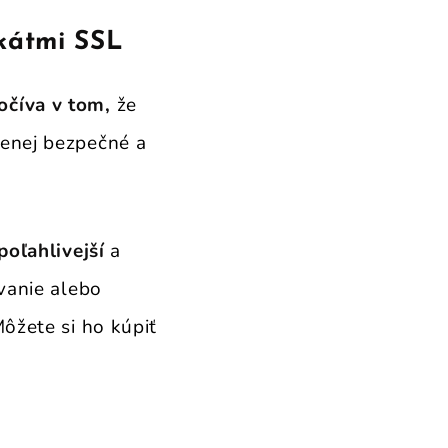
ikátmi SSL
očíva v tom,
že
menej bezpečné a
poľahlivejší
a
ovanie alebo
ôžete si ho kúpiť