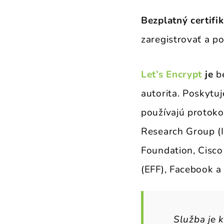
Bezplatný certifi
zaregistrovať a p
Let’s Encrypt
je
b
autorita. Poskytu
používajú protoko
Research Group (I
Foundation, Cisco
(EFF), Facebook a
Služba je 