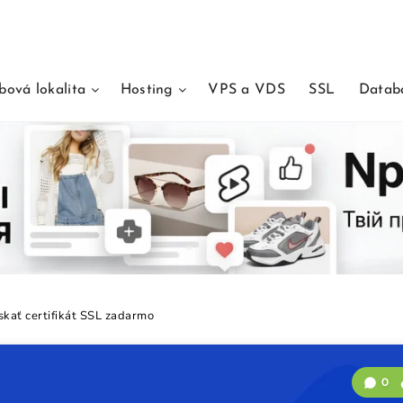
ová lokalita
Hosting
VPS a VDS
SSL
Datab
skať certifikát SSL zadarmo
0