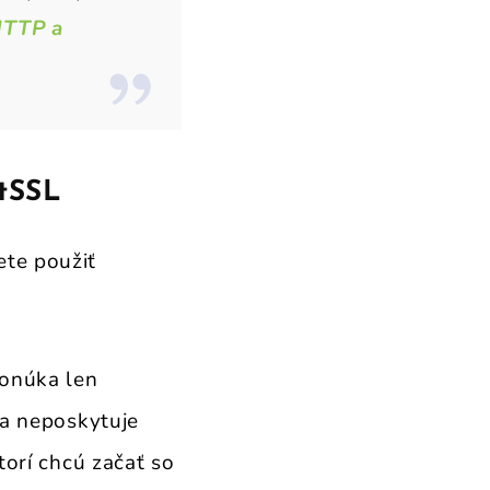
HTTP a
etSSL
te použiť
ponúka len
 a neposkytuje
torí chcú začať so