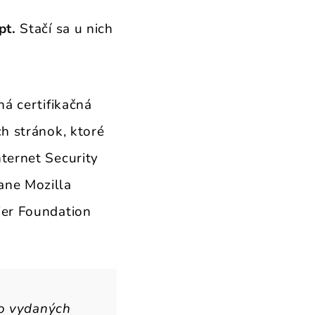
pt.
Stačí sa u nich
ná certifikačná
h stránok, ktoré
ternet Security
ane Mozilla
ier Foundation
lo vydaných