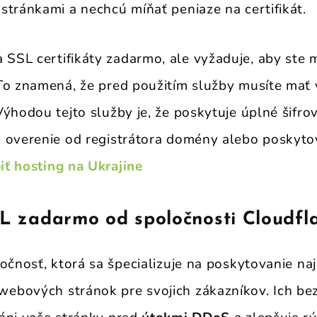
stránkami a nechcú míňať peniaze na certifikát.
 SSL certifikáty zadarmo, ale vyžaduje, aby ste 
To znamená, že pred použitím služby musíte mať 
ýhodou tejto služby je, že poskytuje úplné šifro
 overenie od registrátora domény alebo poskyto
iť hosting na Ukrajine
SL zadarmo od spoločnosti Cloudfl
očnosť, ktorá sa špecializuje na poskytovanie na
ebových stránok pre svojich zákazníkov. Ich be