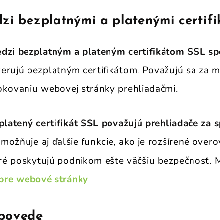
zi bezplatnými a platenými certif
edzi bezplatným a plateným certifikátom SSL sp
erujú bezplatným certifikátom. Považujú sa za 
okovaniu webovej stránky prehliadačmi.
platený certifikát SSL považujú prehliadače za s
Umožňuje aj ďalšie funkcie, ako je rozšírené over
toré poskytujú podnikom ešte väčšiu bezpečnosť. M
 pre webové stránky
povede