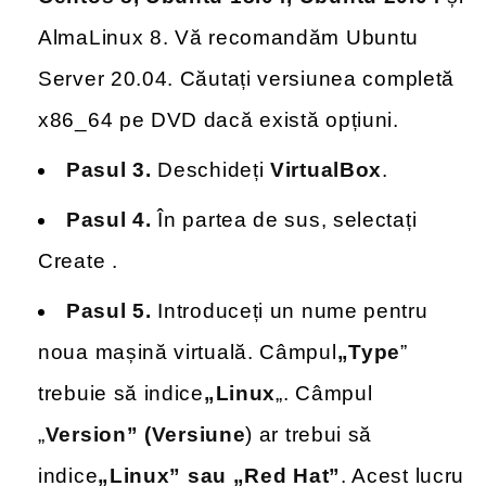
AlmaLinux 8. Vă recomandăm Ubuntu
Server 20.04. Căutați versiunea completă
x86_64 pe DVD dacă există opțiuni.
Pasul 3.
Deschideți
VirtualBox
.
Pasul 4.
În partea de sus, selectați
Create .
Pasul 5.
Introduceți un nume pentru
noua mașină virtuală. Câmpul
„Type
”
trebuie să indice
„Linux
„. Câmpul
„
Version” (Versiune
) ar trebui să
indice
„Linux” sau „Red Hat”
. Acest lucru