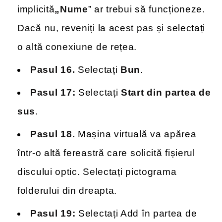
implicită
„Nume
” ar trebui să funcționeze.
Dacă nu, reveniți la acest pas și selectați
o altă conexiune de rețea.
Pasul 16.
Selectați
Bun
.
Pasul 17:
Selectați
Start din partea de
sus
.
Pasul 18.
Mașina virtuală va apărea
într-o altă fereastră care solicită fișierul
discului optic. Selectați pictograma
folderului din dreapta.
Pasul 19:
Selectați Add în partea de