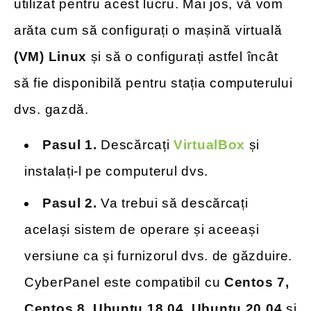
utilizat pentru acest lucru. Mai jos, vă vom
arăta cum să configurați o mașină virtuală
(VM) Linux
și să o configurați astfel încât
să fie disponibilă pentru stația computerului
dvs. gazdă.
Pasul 1.
Descărcați
VirtualBox
și
instalați-l pe computerul dvs.
Pasul 2.
Va trebui să descărcați
același sistem de operare și aceeași
versiune ca și furnizorul dvs. de găzduire.
CyberPanel este compatibil cu
Centos 7,
Centos 8, Ubuntu 18.04, Ubuntu 20.04
și