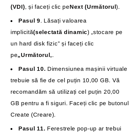
(VDI)
, și faceți clic pe
Next (Următorul
).
Pasul 9
. Lăsați valoarea
implicită
(selectată dinamic
) „stocare pe
un hard disk fizic” și faceți clic
pe
„Următorul
„.
Pasul 10.
Dimensiunea mașinii virtuale
trebuie să fie de cel puțin 10,00 GB. Vă
recomandăm să utilizați cel puțin 20,00
GB pentru a fi siguri. Faceți clic pe butonul
Create (Creare).
Pasul 11.
Ferestrele pop-up ar trebui