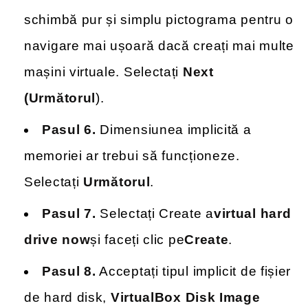
schimbă pur și simplu pictograma pentru o
navigare mai ușoară dacă creați mai multe
mașini virtuale. Selectați
Next
(Următorul
).
Pasul 6.
Dimensiunea implicită a
memoriei ar trebui să funcționeze.
Selectați
Următorul
.
Pasul 7.
Selectați Create a
virtual hard
drive now
și faceți clic pe
Create
.
Pasul 8.
Acceptați tipul implicit de fișier
de hard disk,
VirtualBox Disk Image