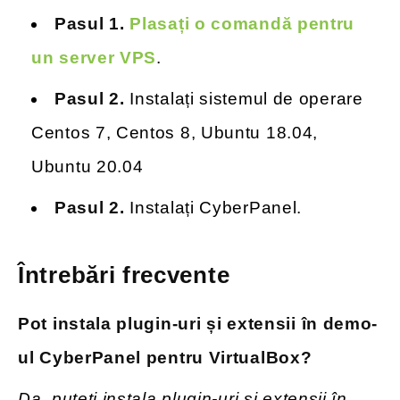
Pasul 1.
Plasați o comandă pentru
un server VPS
.
Pasul 2.
Instalați sistemul de operare
Centos 7, Centos 8, Ubuntu 18.04,
Ubuntu 20.04
Pasul 2.
Instalați CyberPanel.
Întrebări frecvente
Pot instala plugin-uri și extensii în demo-
ul CyberPanel pentru VirtualBox?
Da, puteți instala plugin-uri și extensii în