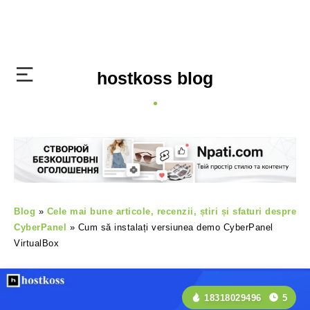
hostkoss blog
Blog
»
Cele mai bune articole, recenzii, știri și sfaturi despre
CyberPanel
»
Cum să instalați versiunea demo CyberPanel
VirtualBox
18318029496
5