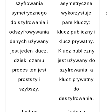
szyfrowania
asymetryczne
p
symetrycznego
wykorzystuje
st
do szyfrowania i
parę kluczy:
odszyfrowywania
klucz publiczny i
p
danych używany
klucz prywatny.
s
jest jeden klucz,
Klucz publiczny
dzięki czemu
jest używany do
sy
proces ten jest
szyfrowania, a
a
prostszy i
klucz prywatny
szybszy.
do
s
deszyfrowania.
Jest on
Jedną z