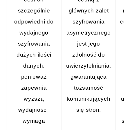
szczególnie
głównych zalet
no
odpowiedni do
szyfrowania
cer
wydajnego
asymetrycznego
w
szyfrowania
jest jego
dużych ilości
zdolność do
danych,
uwierzytelniania,
s
ponieważ
gwarantująca
a
zapewnia
tożsamość
wyższą
komunikujących
uwi
wydajność i
się stron.
i
wymaga
sy