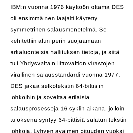
IBM:n vuonna 1976 käyttöön ottama DES
oli ensimmäinen laajalti käytetty
symmetrinen salausmenetelmä. Se
kehitettiin alun perin suojaamaan
arkaluonteisia hallituksen tietoja, ja siitä
tuli Yhdysvaltain liittovaltion virastojen
virallinen salausstandardi vuonna 1977.
DES jakaa selkotekstin 64-bittisiin
lohkoihin ja soveltaa erilaisia
salausprosesseja 16 syklin aikana, jolloin
tuloksena syntyy 64-bittisiä salatun tekstin
lohkoja. Lyhyen avaimen pituuden vuoksi