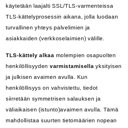
käytetään laajalti SSL/TLS-varmenteissa
TLS-kättelyprosessin aikana, jolla luodaan
turvallinen yhteys palvelimien ja
asiakkaiden (verkkoselaimien) välille.
TLS-kättely alkaa
molempien osapuolten
henkilöllisyyden
varmistamisella
yksityisen
ja julkisen avaimen avulla. Kun
henkilöllisyys on vahvistettu, tiedot
siirretään symmetrisen salauksen ja
väliaikaisen (istunto)avaimen avulla. Tämä
mahdollistaa suurten tietomäärien nopean