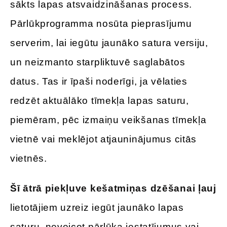
sākts lapas atsvaidzināšanas process.
Pārlūkprogramma nosūta pieprasījumu
serverim, lai iegūtu jaunāko satura versiju,
un neizmanto starpliktuvē saglabātos
datus. Tas ir īpaši noderīgi, ja vēlaties
redzēt aktuālāko tīmekļa lapas saturu,
piemēram, pēc izmaiņu veikšanas tīmekļa
vietnē vai meklējot atjauninājumus citās
vietnēs.
Šī ātrā piekļuve kešatmiņas dzēšanai ļauj
lietotājiem uzreiz iegūt jaunāko lapas
saturu, neveicot pārlūka iestatījumus vai