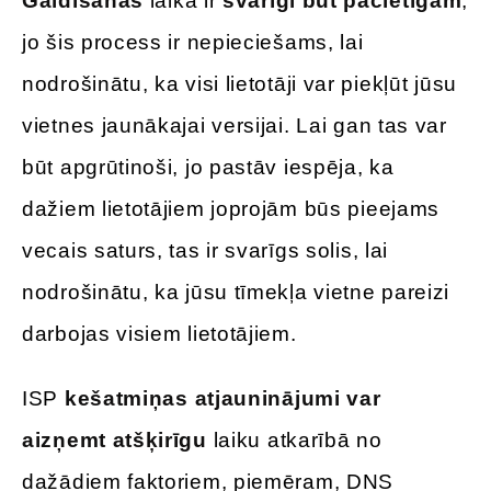
Gaidīšanas
laikā ir
svarīgi būt pacietīgam
,
jo šis process ir nepieciešams, lai
nodrošinātu, ka visi lietotāji var piekļūt jūsu
vietnes jaunākajai versijai. Lai gan tas var
būt apgrūtinoši, jo pastāv iespēja, ka
dažiem lietotājiem joprojām būs pieejams
vecais saturs, tas ir svarīgs solis, lai
nodrošinātu, ka jūsu tīmekļa vietne pareizi
darbojas visiem lietotājiem.
ISP
kešatmiņas atjauninājumi var
aizņemt atšķirīgu
laiku atkarībā no
dažādiem faktoriem, piemēram, DNS