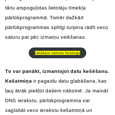
tiktu atspoguļotas lietotāju tīmekļa
pārlūkprogrammā. Tomēr dažkārt
pārlūkprogrammas spītīgi turpina rādīt veco
saturu pat pēc izmaiņu veikšanas.
Lētākais vietnes hostings
To var panākt, izmantojot datu kešēšanu.
Kešatmiņa
ir pagaidu datu glabāšana, kas
ļauj ātrāk piekļūt datiem nākotnē. Ja maināt
DNS ierakstu, pārlūkprogramma var
saglabāt veco ierakstu kešatmiņā un