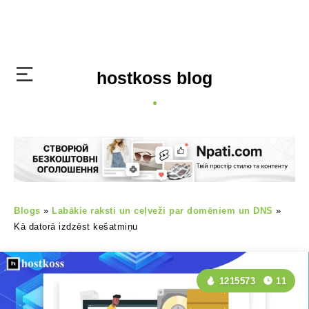
hostkoss blog
Blogs
»
Labākie raksti un ceļveži par domēniem un DNS
»
Kā datorā izdzēst kešatmiņu
1215573
11