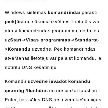
Windows sistēmās
komandrindai
parasti
piekļūst
no sākuma izvēlnes. Lietotājs var
atrast komandrindas programmu, dodoties
uz
Start
->
Visas programmas
->
Standarta
-
>
Komandu
uzvedne. Pēc komandrindas
atvēršanas lietotājs var palaist komandu, lai
notīrītu DNS kešatmiņu.
Komandu
uzvednē ievadot komandu
ipconfig /flushdns
un nospiežot taustiņu
Enter, tiek sākts DNS resolvera kešatmiņas