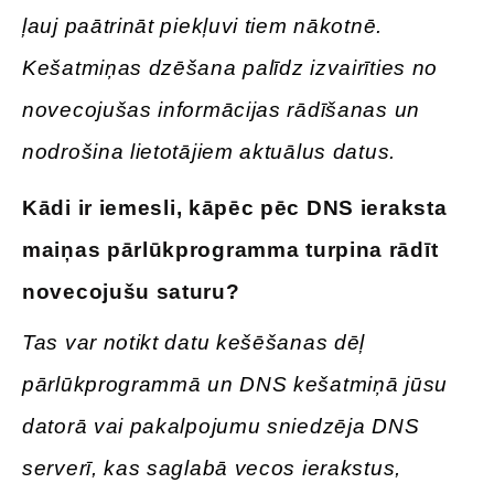
ļauj paātrināt piekļuvi tiem nākotnē.
Kešatmiņas dzēšana palīdz izvairīties no
novecojušas informācijas rādīšanas un
nodrošina lietotājiem aktuālus datus.
Kādi
ir iemesli, kāpēc pēc DNS ieraksta
maiņas pārlūkprogramma turpina rādīt
novecojušu saturu
?
Tas var notikt datu kešēšanas dēļ
pārlūkprogrammā un DNS kešatmiņā jūsu
datorā vai pakalpojumu sniedzēja DNS
serverī, kas saglabā vecos ierakstus,