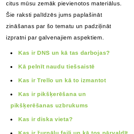
citus mūsu zemāk pievienotos materiālus.
Šie raksti palīdzēs jums paplašināt
zināšanas par šo tematu un padziļināt
izpratni par galvenajiem aspektiem.
Kas ir DNS un kā tas darbojas?
Kā pelnīt naudu tiešsaistē
Kas ir Trello un kā to izmantot
Kas ir pikšķerēšana un
pikšķerēšanas uzbrukums
Kas ir diska vieta?
Kas ir žurnālu faili un kā tos pārvaldīt