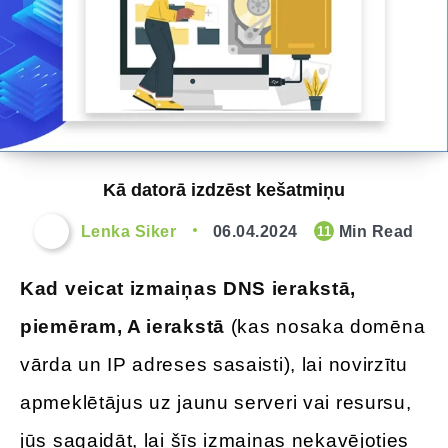
Kā datorā izdzēst kešatmiņu
Lenka Siker
06.04.2024
Min Read
11
Kad veicat izmaiņas DNS ierakstā,
piemēram, A ierakstā
(kas nosaka domēna
vārda un IP adreses sasaisti), lai novirzītu
apmeklētājus uz jaunu serveri vai resursu,
jūs sagaidāt, lai šīs izmaiņas nekavējoties