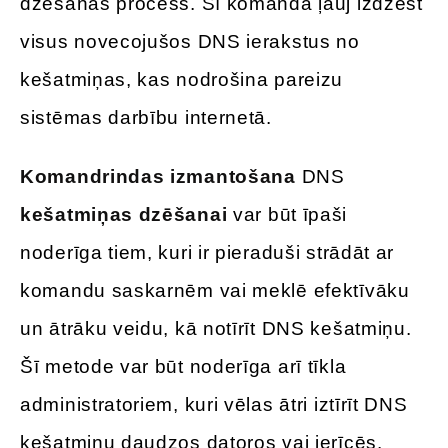
dzēšanas process. Šī komanda ļauj izdzēst
visus novecojušos DNS ierakstus no
kešatmiņas, kas nodrošina pareizu
sistēmas darbību internetā.
Komandrindas izmantošana
DNS
kešatmiņas dzēšanai
var būt īpaši
noderīga tiem, kuri ir pieraduši strādāt ar
komandu saskarnēm vai meklē efektīvāku
un ātrāku veidu, kā notīrīt DNS kešatmiņu.
Šī metode var būt noderīga arī tīkla
administratoriem, kuri vēlas ātri iztīrīt DNS
kešatmiņu daudzos datoros vai ierīcēs.