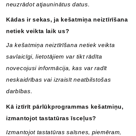
neuzrādot atjauninātus datus.
Kādas
ir sekas, ja kešatmiņa neiztīrīšana
netiek veikta laik
us?
Ja kešatmiņa neiztīrīšana netiek veikta
savlaicīgi, lietotājiem var tikt rādīta
novecojusi informācija, kas var radīt
neskaidrības vai izraisīt neatbilstošas
darbības.
Kā iztīrīt pārlūkprogrammas kešatmiņu,
izmantojot tastatūras īsceļus
?
Izmantojot tastatūras saīsnes, piemēram,