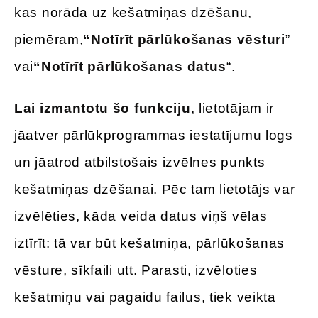
kas norāda uz kešatmiņas dzēšanu,
piemēram,
“Notīrīt pārlūkošanas vēsturi
”
vai
“Notīrīt pārlūkošanas datus
“.
Lai izmantotu šo funkciju
, lietotājam ir
jāatver pārlūkprogrammas iestatījumu logs
un jāatrod atbilstošais izvēlnes punkts
kešatmiņas dzēšanai. Pēc tam lietotājs var
izvēlēties, kāda veida datus viņš vēlas
iztīrīt: tā var būt kešatmiņa, pārlūkošanas
vēsture, sīkfaili utt. Parasti, izvēloties
kešatmiņu vai pagaidu failus, tiek veikta