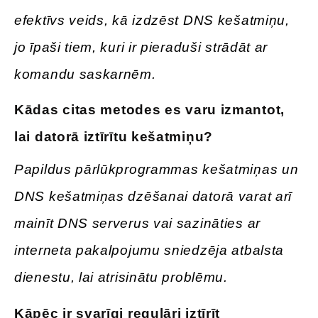
efektīvs veids, kā izdzēst DNS kešatmiņu,
jo īpaši tiem, kuri ir pieraduši strādāt ar
komandu saskarnēm.
Kādas
citas metodes es varu izmantot,
lai datorā iztīrītu kešatmiņu
?
Papildus pārlūkprogrammas kešatmiņas un
DNS kešatmiņas dzēšanai datorā varat arī
mainīt DNS serverus vai sazināties ar
interneta pakalpojumu sniedzēja atbalsta
dienestu, lai atrisinātu problēmu.
Kāpēc ir svarīgi regulāri iztīrīt