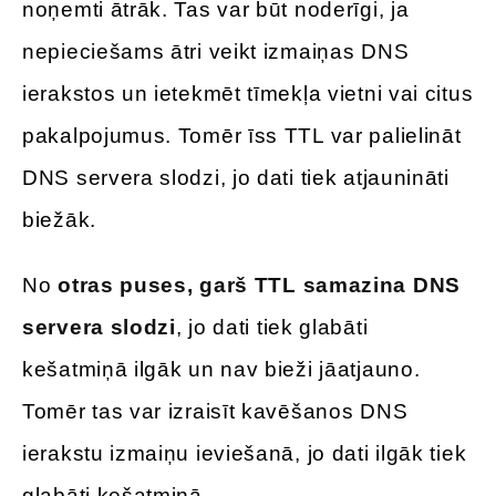
noņemti ātrāk. Tas var būt noderīgi, ja
nepieciešams ātri veikt izmaiņas DNS
ierakstos un ietekmēt tīmekļa vietni vai citus
pakalpojumus. Tomēr īss TTL var palielināt
DNS servera slodzi, jo dati tiek atjaunināti
biežāk.
No
otras puses, garš TTL samazina DNS
servera slodzi
, jo dati tiek glabāti
kešatmiņā ilgāk un nav bieži jāatjauno.
Tomēr tas var izraisīt kavēšanos DNS
ierakstu izmaiņu ieviešanā, jo dati ilgāk tiek
glabāti kešatmiņā.