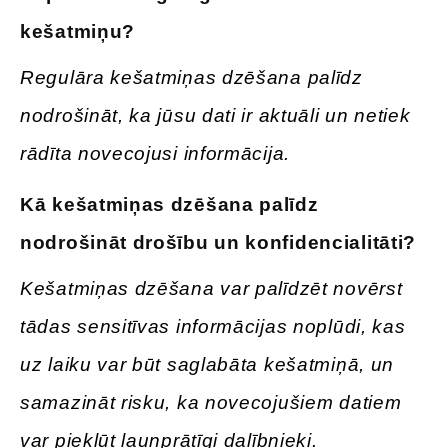
kešatmiņu
?
Regulāra kešatmiņas dzēšana palīdz
nodrošināt, ka jūsu dati ir aktuāli un netiek
rādīta novecojusi informācija.
Kā kešatmiņas dzēšana palīdz
nodrošināt drošību un konfidencialitāti
?
Kešatmiņas dzēšana var palīdzēt novērst
tādas sensitīvas informācijas noplūdi, kas
uz laiku var būt saglabāta kešatmiņā, un
samazināt risku, ka novecojušiem datiem
var piekļūt ļaunprātīgi dalībnieki.