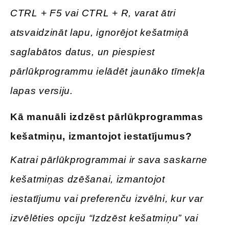
CTRL + F5 vai CTRL + R, varat ātri
atsvaidzināt lapu, ignorējot kešatmiņā
saglabātos datus, un piespiest
pārlūkprogrammu ielādēt jaunāko tīmekļa
lapas versiju.
Kā manuāli izdzēst pārlūkprogrammas
kešatmiņu, izmantojot iestatījumus
?
Katrai pārlūkprogrammai ir sava saskarne
kešatmiņas dzēšanai, izmantojot
iestatījumu vai preferenču izvēlni, kur var
izvēlēties opciju “Izdzēst kešatmiņu” vai