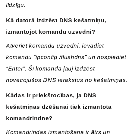
līdzīgu.
Kā datorā izdzēst DNS kešatmiņu,
izmantojot komandu uzvedni
?
Atveriet komandu uzvedni, ievadiet
komandu “ipconfig /flushdns” un nospiediet
“Enter”. Šī komanda ļauj izdzēst
novecojušos DNS ierakstus no kešatmiņas.
Kādas
ir priekšrocības, ja DNS
kešatmiņas dzēšanai tiek izmantota
komandrindne
?
Komandrindas izmantošana ir ātrs un