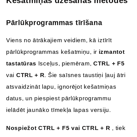
Kešatmiņas dzēšanas metodes
Pārlūkprogrammas tīrīšana
Viens no ātrākajiem veidiem, kā iztīrīt
pārlūkprogrammas kešatmiņu, ir
izmantot
tastatūras
īsceļus, piemēram,
CTRL + F5
vai
CTRL + R
. Šie saīsnes taustiņi ļauj ātri
atsvaidzināt lapu, ignorējot kešatmiņas
datus, un piespiest pārlūkprogrammu
ielādēt jaunāko tīmekļa lapas versiju.
Nospiežot CTRL + F5 vai CTRL + R
, tiek