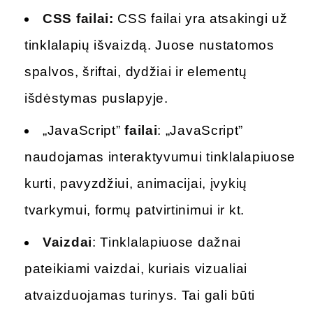
CSS failai:
CSS failai yra atsakingi už
tinklalapių išvaizdą. Juose nustatomos
spalvos, šriftai, dydžiai ir elementų
išdėstymas puslapyje.
„JavaScript”
failai
: „JavaScript”
naudojamas interaktyvumui tinklalapiuose
kurti, pavyzdžiui, animacijai, įvykių
tvarkymui, formų patvirtinimui ir kt.
Vaizdai
: Tinklalapiuose dažnai
pateikiami vaizdai, kuriais vizualiai
atvaizduojamas turinys. Tai gali būti