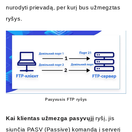
nurodyti prievadą, per kurį bus užmegztas
ryšys.
Pasyvusis FTP ryšys
Kai klientas užmezga pasyvųjį
ryšį, jis
siunčia PASV (Passive) komandą į serverį