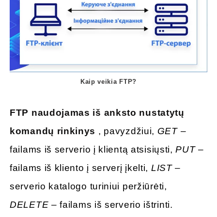
Kaip veikia FTP?
FTP naudojamas iš anksto nustatytų
komandų rinkinys
, pavyzdžiui,
GET
–
failams iš serverio į klientą atsisiųsti,
PUT
–
failams iš kliento į serverį įkelti,
LIST
–
serverio katalogo turiniui peržiūrėti,
DELETE
– failams iš serverio ištrinti.