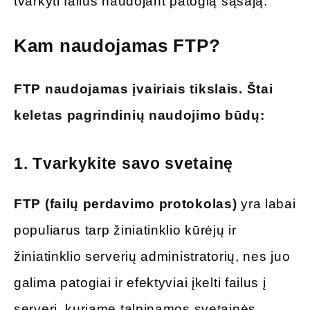
tvarkyti failus naudojant patogią sąsają.
Kam naudojamas FTP?
FTP naudojamas įvairiais tikslais.
Štai
keletas pagrindinių naudojimo būdų:
1.
Tvarkykite savo svetainę
FTP (failų perdavimo protokolas)
yra labai
populiarus tarp žiniatinklio kūrėjų ir
žiniatinklio serverių administratorių, nes juo
galima patogiai ir efektyviai įkelti failus į
serverį, kuriame talpinamos svetainės.