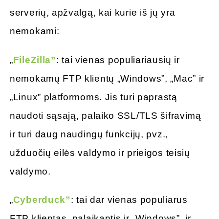
serverių, apžvalgą, kai kurie iš jų yra
nemokami:
„
FileZilla”
: tai vienas populiariausių ir
nemokamų FTP klientų „Windows”, „Mac” ir
„Linux” platformoms. Jis turi paprastą
naudoti sąsają, palaiko SSL/TLS šifravimą
ir turi daug naudingų funkcijų, pvz.,
užduočių eilės valdymo ir prieigos teisių
valdymo.
„
Cyberduck”
: tai dar vienas populiarus
FTP klientas, palaikantis ir „Windows”, ir