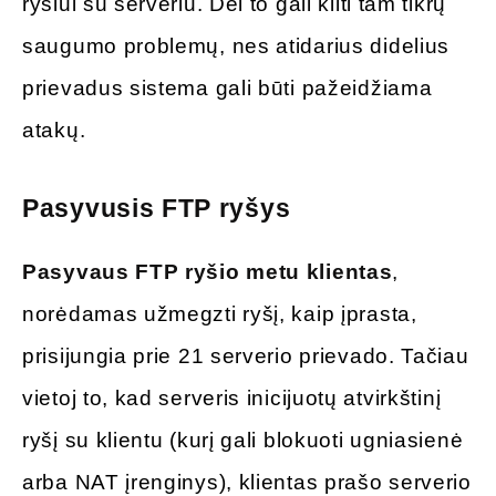
ryšiui su serveriu. Dėl to gali kilti tam tikrų
saugumo problemų, nes atidarius didelius
prievadus sistema gali būti pažeidžiama
atakų.
Pasyvusis FTP ryšys
Pasyvaus FTP ryšio metu klientas
,
norėdamas užmegzti ryšį, kaip įprasta,
prisijungia prie 21 serverio prievado. Tačiau
vietoj to, kad serveris inicijuotų atvirkštinį
ryšį su klientu (kurį gali blokuoti ugniasienė
arba NAT įrenginys), klientas prašo serverio