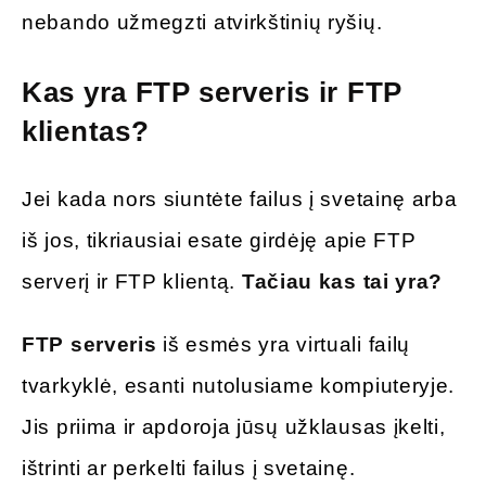
nebando užmegzti atvirkštinių ryšių.
Kas yra FTP serveris ir FTP
klientas?
Jei kada nors siuntėte failus į svetainę arba
iš jos, tikriausiai esate girdėję apie FTP
serverį ir FTP klientą.
Tačiau kas tai yra?
FTP serveris
iš esmės yra virtuali failų
tvarkyklė, esanti nutolusiame kompiuteryje.
Jis priima ir apdoroja jūsų užklausas įkelti,
ištrinti ar perkelti failus į svetainę.