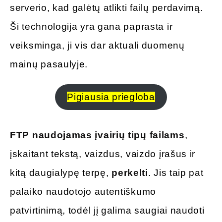
serverio, kad galėtų atlikti failų perdavimą.
Ši technologija yra gana paprasta ir
veiksminga, ji vis dar aktuali duomenų
mainų pasaulyje.
Pigiausia priegloba
FTP naudojamas įvairių tipų failams
,
įskaitant tekstą, vaizdus, vaizdo įrašus ir
kitą daugialypę terpę,
perkelti
. Jis taip pat
palaiko naudotojo autentiškumo
patvirtinimą, todėl jį galima saugiai naudoti