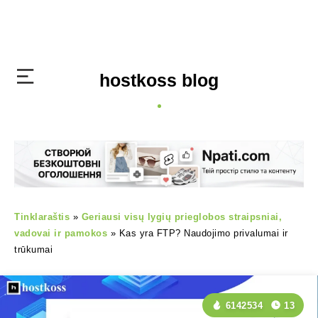
hostkoss blog
Tinklaraštis
»
Geriausi visų lygių prieglobos straipsniai,
vadovai ir pamokos
»
Kas yra FTP? Naudojimo privalumai ir
trūkumai
6142534
13