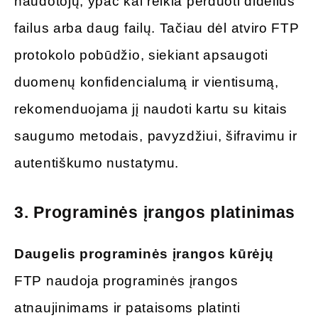
naudotojų, ypač kai reikia perduoti didelius
failus arba daug failų. Tačiau dėl atviro FTP
protokolo pobūdžio, siekiant apsaugoti
duomenų konfidencialumą ir vientisumą,
rekomenduojama jį naudoti kartu su kitais
saugumo metodais, pavyzdžiui, šifravimu ir
autentiškumo nustatymu.
3.
Programinės įrangos platinimas
Daugelis programinės įrangos kūrėjų
FTP naudoja programinės įrangos
atnaujinimams ir pataisoms platinti