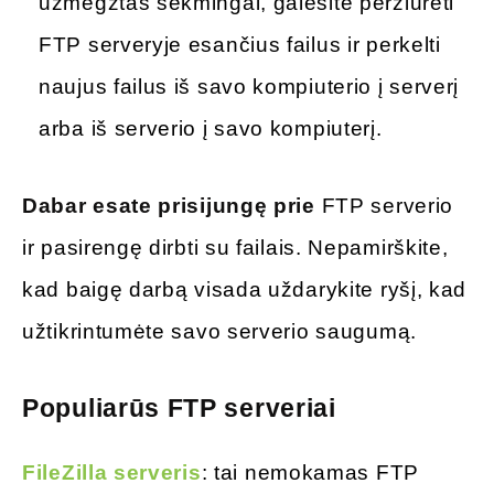
užmegztas sėkmingai, galėsite peržiūrėti
FTP serveryje esančius failus ir perkelti
naujus failus iš savo kompiuterio į serverį
arba iš serverio į savo kompiuterį.
Dabar esate prisijungę prie
FTP serverio
ir pasirengę dirbti su failais. Nepamirškite,
kad baigę darbą visada uždarykite ryšį, kad
užtikrintumėte savo serverio saugumą.
Populiarūs FTP serveriai
FileZilla serveris
: tai nemokamas FTP