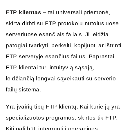
FTP klientas
– tai universali priemonė,
skirta dirbti su FTP protokolu nutolusiuose
serveriuose esančiais failais. Ji leidžia
patogiai tvarkyti, perkelti, kopijuoti ar ištrinti
FTP serveryje esančius failus. Paprastai
FTP klientai turi intuityvią sąsają,
leidžiančią lengvai sąveikauti su serverio
failų sistema.
Yra įvairių tipų FTP klientų. Kai kurie jų yra
specializuotos programos, skirtos tik FTP.
Kiti gali būti integruoti į operacines