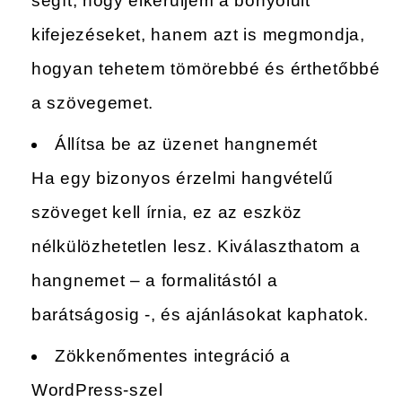
segít, hogy elkerüljem a bonyolult
kifejezéseket, hanem azt is megmondja,
hogyan tehetem tömörebbé és érthetőbbé
a szövegemet.
Állítsa be az üzenet hangnemét
Ha egy bizonyos érzelmi hangvételű
szöveget kell írnia, ez az eszköz
nélkülözhetetlen lesz. Kiválaszthatom a
hangnemet – a formalitástól a
barátságosig -, és ajánlásokat kaphatok.
Zökkenőmentes integráció a
WordPress-szel