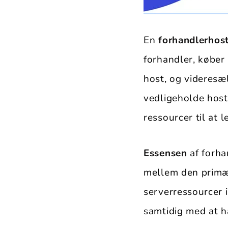
En
forhandlerhos
forhandler, køber
host, og videresæl
vedligeholde host
ressourcer til at l
Essensen
af forha
mellem den primær
serverressourcer i
samtidig med at ha