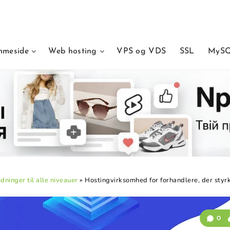
mmeside
Web hosting
VPS og VDS
SSL
MySQ
dninger til alle niveauer
»
Hostingvirksomhed for forhandlere, der styrk
0