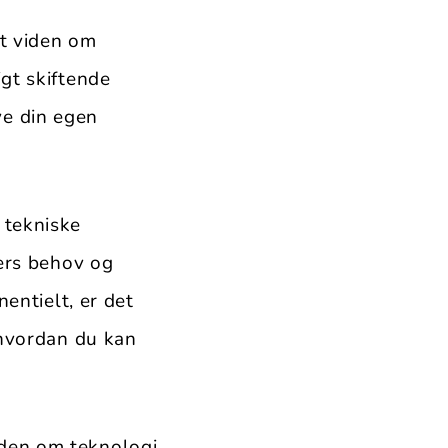
at viden om
gt skiftende
ive din egen
 tekniske
ders behov og
nentielt, er det
 hvordan du kan
den om teknologi,