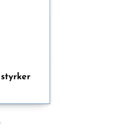
styrker
g