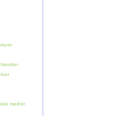
kturer
orhandler
elser
iale medier.