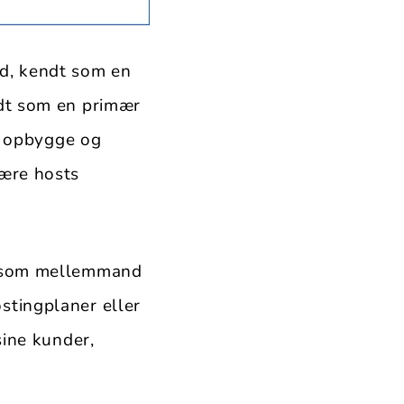
ed, kendt som en
ndt som en primær
at opbygge og
mære hosts
r som mellemmand
stingplaner eller
sine kunder,