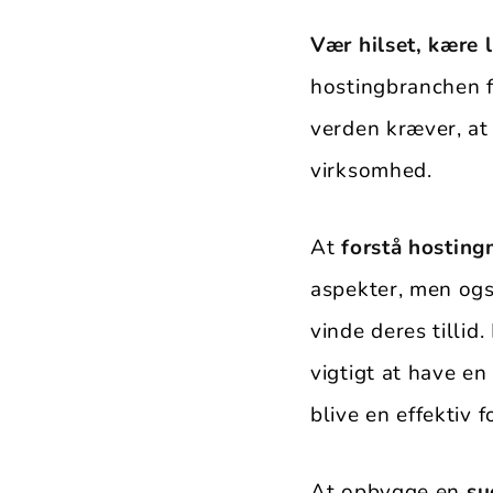
Vær hilset, kære 
hostingbranchen f
verden kræver, at v
virksomhed.
At
forstå hostin
aspekter, men også
vinde deres tillid
vigtigt at have e
blive en effektiv 
At opbygge en
su