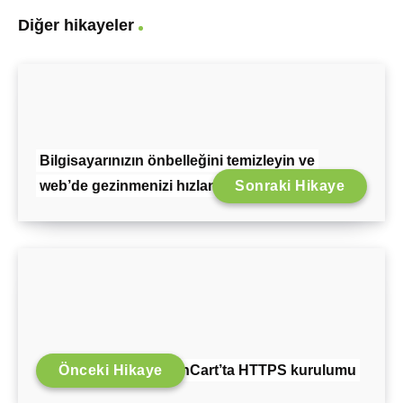
Diğer hikayeler
Bilgisayarınızın önbelleğini temizleyin ve
web’de gezinmenizi hızlandırın.
Sonraki Hikaye
Önceki Hikaye
OpenCart’ta HTTPS kurulumu