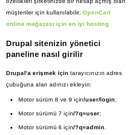
özellikleri şirketinizde bir hesap açmış olan
müşteriler için kullanılabilir.
OpenCart
online mağazası için en iyi hosting
Drupal sitenizin yönetici
paneline nasıl girilir
Drupal’a erişmek için
tarayıcınızın adres
çubuğuna alan adınızı ekleyin:
Motor sürüm 8 ve 9 için
/user/login
;
Motor sürümü 7 için
/?q=user
;
Motor sürümü 6 için
/?q=admin
.