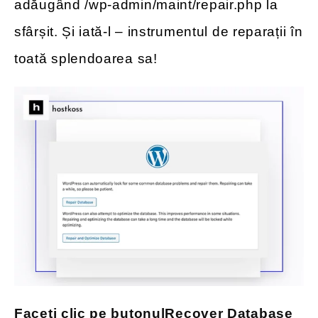
adăugând /wp-admin/maint/repair.php la
sfârșit. Și iată-l – instrumentul de reparații în
toată splendoarea sa!
Faceți clic pe butonul
Recover Database