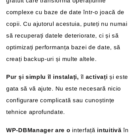
gratuit care transformă operațiunile
complexe cu baze de date într-o joacă de
copii. Cu ajutorul acestuia, puteți nu numai
să recuperați datele deteriorate, ci și să
optimizați performanța bazei de date, să
creați backup-uri și multe altele.
Pur și simplu îl instalați,
îl
activați
și este
gata să vă ajute. Nu este necesară nicio
configurare complicată sau cunoștințe
tehnice aprofundate.
WP-DBManager are o
interfață
intuitivă
în