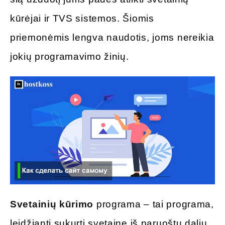
kūrėjai ir TVS sistemos. Šiomis
priemonėmis lengva naudotis, joms nereikia
jokių programavimo žinių.
Svetainių kūrimo
programa – tai programa,
leidžianti sukurti svetainę iš paruoštų dalių.