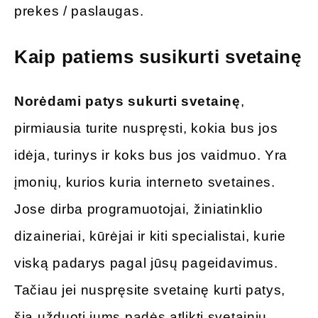
prekes / paslaugas.
Kaip patiems susikurti svetainę
Norėdami patys sukurti svetainę
,
pirmiausia turite nuspręsti, kokia bus jos
idėja, turinys ir koks bus jos vaidmuo. Yra
įmonių, kurios kuria interneto svetaines.
Jose dirba programuotojai, žiniatinklio
dizaineriai, kūrėjai ir kiti specialistai, kurie
viską padarys pagal jūsų pageidavimus.
Tačiau jei nuspręsite svetainę kurti patys,
šią užduotį jums padės atlikti svetainių