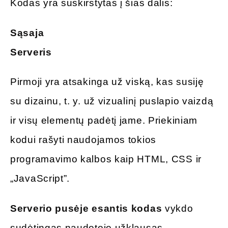
Kodas yra suskirstytas į šias dalis:
Sąsaja
Serveris
Pirmoji yra atsakinga už viską, kas susiję
su dizainu, t. y. už vizualinį puslapio vaizdą
ir visų elementų padėtį jame. Priekiniam
kodui rašyti naudojamos tokios
programavimo kalbos kaip HTML, CSS ir
„JavaScript”.
Serverio pusėje esantis kodas
vykdo
sudėtingas naudotojo užklausas,