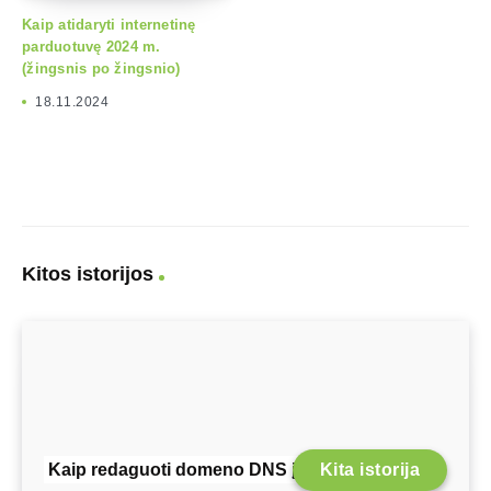
Kaip atidaryti internetinę
parduotuvę 2024 m.
(žingsnis po žingsnio)
18.11.2024
Kitos istorijos
Kaip redaguoti domeno DNS įrašus „cPanel
Kita istorija