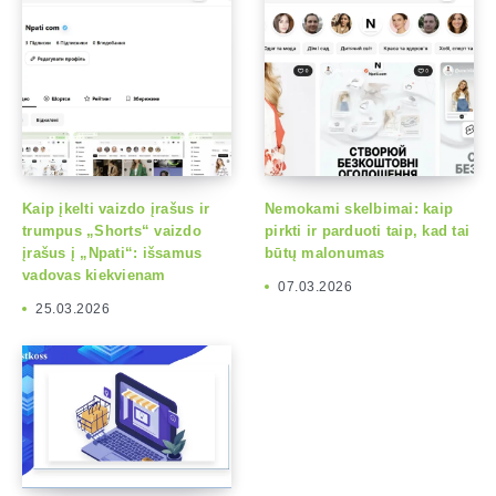
Kaip įkelti vaizdo įrašus ir
Nemokami skelbimai: kaip
trumpus „Shorts“ vaizdo
pirkti ir parduoti taip, kad tai
įrašus į „Npati“: išsamus
būtų malonumas
vadovas kiekvienam
07.03.2026
25.03.2026