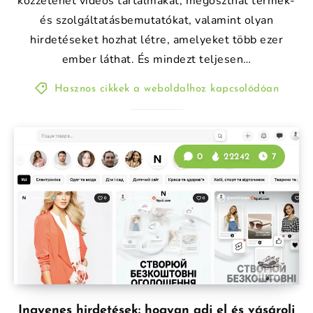
közzétehet videós tartalmakat, megoszthat termék-
és szolgáltatásbemutatókat, valamint olyan
hirdetéseket hozhat létre, amelyeket több ezer
ember láthat. És mindezt teljesen…
Hasznos cikkek a weboldalhoz kapcsolódóan
0
22242
7
Ingyenes hirdetések: hogyan adj el és vásárolj