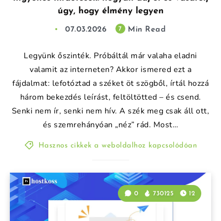
úgy, hogy élmény legyen
07.03.2026
Min Read
7
Legyünk őszinték. Próbáltál már valaha eladni
valamit az interneten? Akkor ismered ezt a
fájdalmat: lefotóztad a széket öt szögből, írtál hozzá
három bekezdés leírást, feltöltötted – és csend.
Senki nem ír, senki nem hív. A szék meg csak áll ott,
és szemrehányóan „néz” rád. Most…
Hasznos cikkek a weboldalhoz kapcsolódóan
0
730125
12