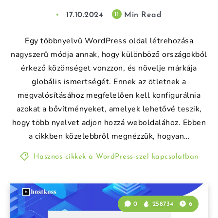
17.10.2024
Min Read
11
Egy többnyelvű WordPress oldal létrehozása
nagyszerű módja annak, hogy különböző országokból
érkező közönséget vonzzon, és növelje márkája
globális ismertségét. Ennek az ötletnek a
megvalósításához megfelelően kell konfigurálnia
azokat a bővítményeket, amelyek lehetővé teszik,
hogy több nyelvet adjon hozzá weboldalához. Ebben
a cikkben közelebbről megnézzük, hogyan…
Hasznos cikkek a WordPress-szel kapcsolatban
0
258734
6