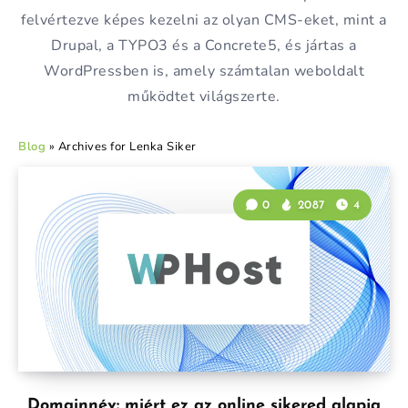
felvértezve képes kezelni az olyan CMS-eket, mint a
Drupal, a TYPO3 és a Concrete5, és jártas a
WordPressben is, amely számtalan weboldalt
működtet világszerte.
Blog
»
Archives for Lenka Siker
0
2087
4
Domainnév: miért ez az online sikered alapja