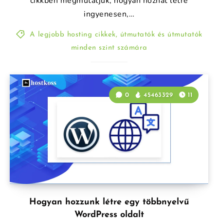
cikkben megmutatjuk, hogyan hozhat létre
ingyenesen,…
A legjobb hosting cikkek, útmutatók és útmutatók
minden szint számára
0
45463329
11
Hogyan hozzunk létre egy többnyelvű
WordPress oldalt