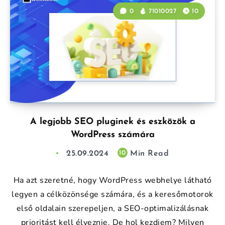
0
71010027
10
A legjobb SEO pluginek és eszközök a
WordPress számára
25.09.2024
Min Read
10
Ha azt szeretné, hogy WordPress webhelye látható
legyen a célközönsége számára, és a keresőmotorok
első oldalain szerepeljen, a SEO-optimalizálásnak
prioritást kell élveznie. De hol kezdjem? Milyen