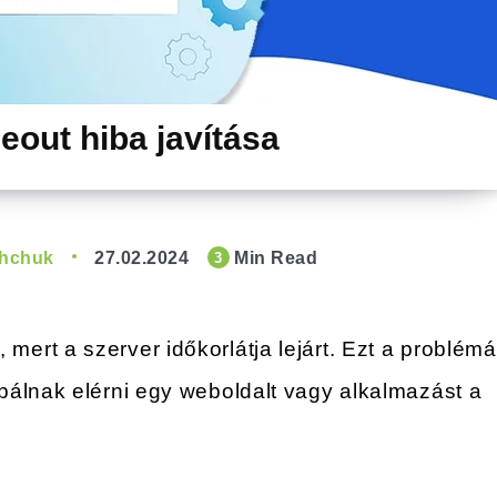
out hiba javítása
shchuk
27.02.2024
Min Read
3
k
, mert a szerver időkorlátja lejárt. Ezt a problémá
bálnak elérni egy weboldalt vagy alkalmazást a