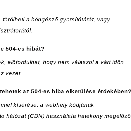
?
, törölheti a böngésző gyorsítótárát, vagy
ztrátorától.
ge 504-es hibát?
ek, előfordulhat, hogy nem válaszol a várt időn
oz vezet.
tehetek az 504-es hiba elkerülése érdekében
emmel kísérése, a webhely kódjának
tató hálózat (CDN) használata hatékony megelőz