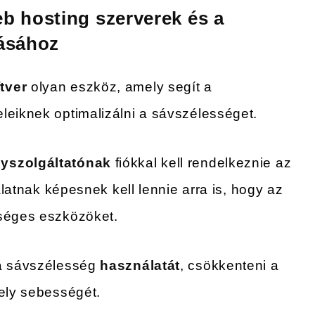
b hosting szerverek és a
lásához
tver
olyan eszköz, amely segít a
leiknek optimalizálni a sávszélességet.
lyszolgáltatónak
fiókkal kell rendelkeznie az
lalatnak képesnek kell lennie arra is, hogy az
kséges eszközöket.
 sávszélesség
használatát
, csökkenteni a
hely sebességét.