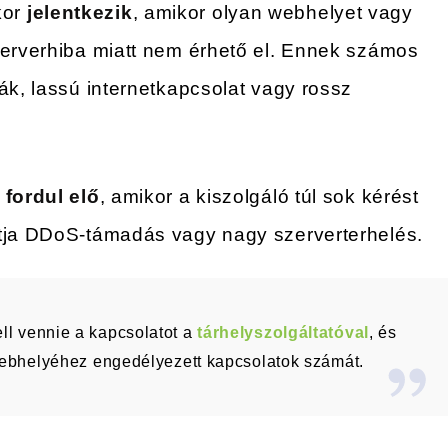
kor
jelentkezik
, amikor olyan webhelyet vagy
zerverhiba miatt nem érhető el. Ennek számos
ák, lassú internetkapcsolat vagy rossz
r
fordul elő
, amikor a kiszolgáló túl sok kérést
atja DDoS-támadás vagy nagy szerverterhelés.
ell vennie a kapcsolatot a
tárhelyszolgáltatóval
, és
webhelyéhez engedélyezett kapcsolatok számát.