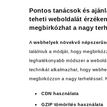
Pontos tanácsok és aján
teheti weboldalát érzék
megbirkózhat a nagy terh
A
webhelyek növekvő népszerűs
találniuk a módját, hogy megbirkóz
leghatékonyabb módszer a webold
technikát alkalmazhat, hogy webh
megbirkózzon a nagy terheléssel. 
CDN használata
GZIP tömörítés használata