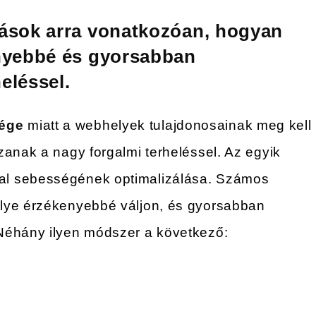
lások arra vonatkozóan, hogyan
enyebbé és gyorsabban
eléssel.
ége
miatt a webhelyek tulajdonosainak meg kell
zanak a nagy forgalmi terheléssel. Az egyik
al sebességének optimalizálása. Számos
elye érzékenyebbé váljon, és gyorsabban
Néhány ilyen módszer a következő: