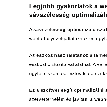
Legjobb gyakorlatok a we
sávszélesség optimalizá
A
sávszélesség-optimalizáló szof
webtárhelyszolgáltatóknak és ügyfe
Az
eszköz használatához a tárhe
eszközt biztosító vállalatnál. A vál
ügyfelei számára biztosítsa a szü
Ez a szoftver segít optimalizálni
a
szerverterhelést és javítani a web