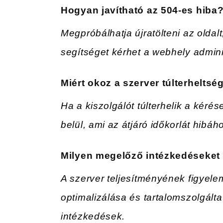
Hogyan javítható az 504-es hiba
Megpróbálhatja újratölteni az oldalt
segítséget kérhet a webhely adminis
Miért okoz a szerver túlterheltsé
Ha a kiszolgálót túlterhelik a kérés
belül, ami az átjáró időkorlát hibáh
Milyen megelőző intézkedéseket 
A szerver teljesítményének figyel
optimalizálása és tartalomszolgál
intézkedések.