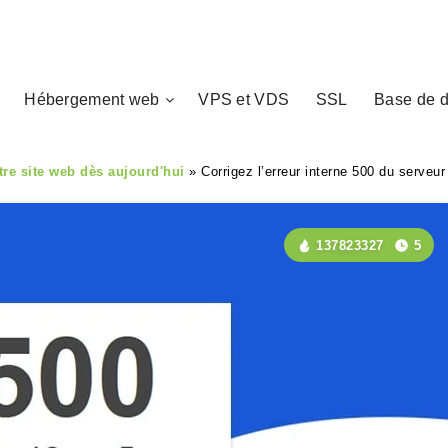
Hébergement web
VPS et VDS
SSL
Base de 
tre site web dès aujourd'hui
»
Corrigez l’erreur interne 500 du serveu
137823327
5