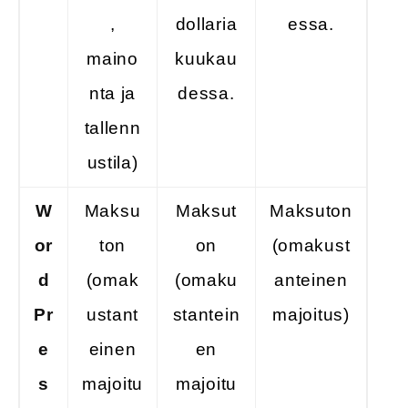
,
dollaria
essa.
maino
kuukau
nta ja
dessa.
tallenn
ustila)
W
Maksu
Maksut
Maksuton
or
ton
on
(omakust
d
(omak
(omaku
anteinen
Pr
ustant
stantein
majoitus)
e
einen
en
s
majoitu
majoitu