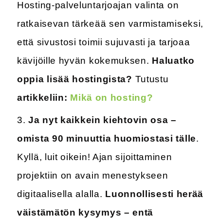
Hosting-palveluntarjoajan valinta on
ratkaisevan tärkeää sen varmistamiseksi,
että sivustosi toimii sujuvasti ja tarjoaa
kävijöille hyvän kokemuksen.
Haluatko
oppia lisää hostingista?
Tutustu
artikkeliin:
Mikä on hosting?
Ja nyt kaikkein kiehtovin osa –
omista 90 minuuttia huomiostasi tälle
.
Kyllä, luit oikein! Ajan sijoittaminen
projektiin on avain menestykseen
digitaalisella alalla.
Luonnollisesti herää
väistämätön kysymys – entä