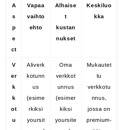
A
Vapaa
Alhaise
Keskiluo
s
vaihto
t
kka
p
ehto
kustan
e
nukset
ct
V
Aliverk
Oma
Mukautet
er
kotunn
verkkot
tu
k
us
unnus
verkkotu
k
(esime
(esimer
nnus,
ot
rkiksi
kiksi
jossa on
u
yoursit
yoursite
premium-