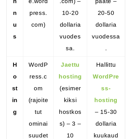
n
e.word
.com) –
pääte –
n
press.
10-20
20-50
u
com)
dollaria
dollaria
s
vuodes
vuodessa
sa.
.
H
WordP
Jaettu
Hallittu
o
ress.c
hosting
WordPre
st
om
(esimer
ss-
in
(rajoite
kiksi
hosting
g
tut
hostkos
– 15-30
ominai
s) – 3 –
dollaria
suudet
10
kuukaud