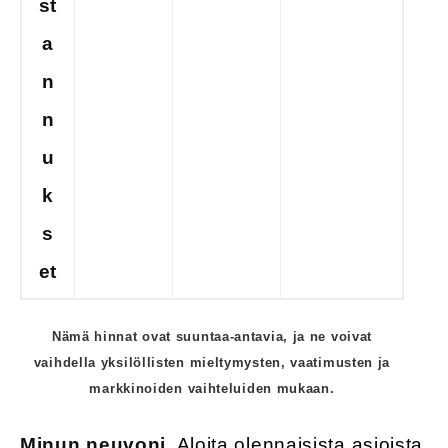
st
a
n
n
u
k
s
et
Nämä hinnat ovat suuntaa-antavia, ja ne voivat
vaihdella yksilöllisten mieltymysten, vaatimusten ja
markkinoiden vaihteluiden mukaan.
Minun neuvoni.
Aloita olennaisista asioista