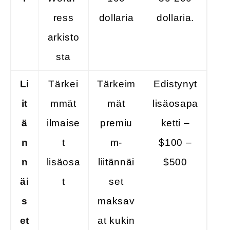
ress
dollaria
dollaria.
arkisto
sta
Li
Tärkei
Tärkeim
Edistynyt
it
mmät
mät
lisäosapa
ä
ilmaise
premiu
ketti –
n
t
m-
$100 –
n
lisäosa
liitännäi
$500
äi
t
set
s
maksav
et
at kukin