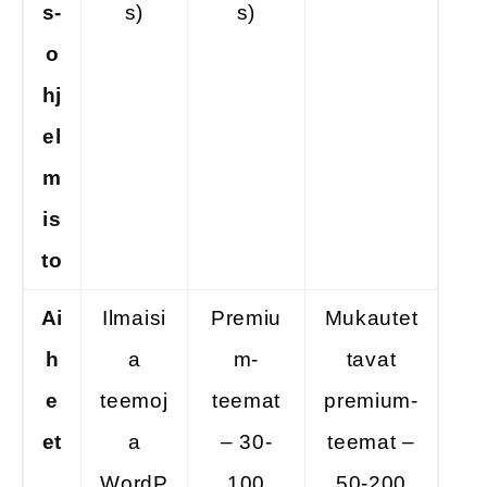
s-
s)
s)
o
hj
el
m
is
to
Ai
Ilmaisi
Premiu
Mukautet
h
a
m-
tavat
e
teemoj
teemat
premium-
et
a
– 30-
teemat –
.
WordP
100
50-200