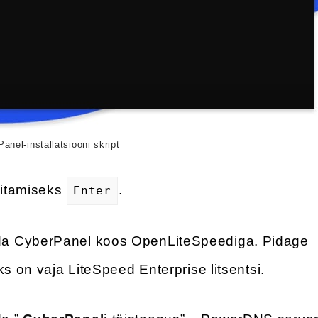
anel-installatsiooni skript
nitamiseks
.
Enter
ada CyberPanel koos OpenLiteSpeediga. Pidage
ks on vaja LiteSpeed Enterprise litsentsi.