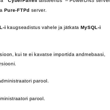
da ”
CyberPaneli
täisteenus” – PowerDNS server
ja
Pure-FTPd
server.
-i
kaugseadistus vahele ja jätkata
MySQL-i
ioon, kui te ei kavatse importida andmebaasi,
siooni.
administraatori parool.
ministraatori parool.