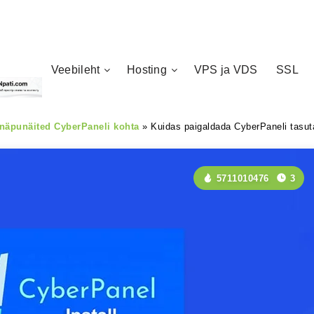
Veebileht
Hosting
VPS ja VDS
SSL
 näpunäited CyberPaneli kohta
»
Kuidas paigaldada CyberPaneli tasut
5711010476
3