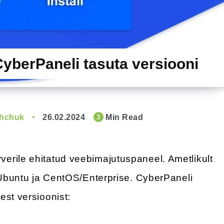
yberPaneli tasuta versiooni
shchuk
26.02.2024
Min Read
3
verile ehitatud veebimajutuspaneel. Ametlikult
n Ubuntu ja CentOS/Enterprise. CyberPaneli
est versioonist: