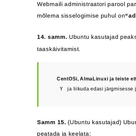
Webmaili administraatori parool par
mõlema sisselogimise puhul on
“ad
14. samm.
Ubuntu kasutajad peaks
taaskäivitamist.
CentOSi, AlmaLinuxi ja teiste et
Y
ja liikuda edasi järgmisesse j
Samm 15.
(Ubuntu kasutajad) Ubun
peatada ja keelata: