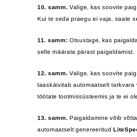
10. samm.
Valige, kas soovite pai
Kui te seda praegu ei vaja, saate se
11. samm:
Otsustage, kas paigal
selle määrata pärast paigaldamist.
12. samm.
Valige, kas soovite pai
taaskäivitab automaatselt tarkvara
töötate tootmissüsteemis ja te ei o
13. samm.
Paigaldamine võib võtta
automaatselt genereeritud
LiteSp