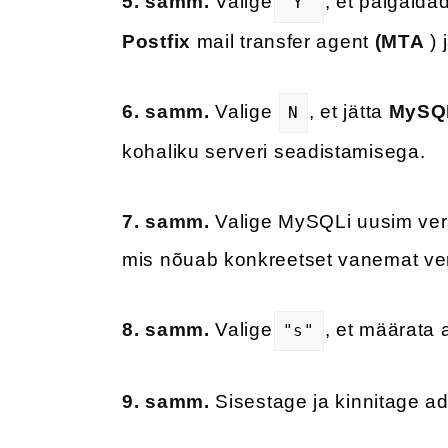
5. samm.
Valige
, et paigalda
"Y"
Postfix
mail transfer agent
(MTA
) 
6. samm.
Valige
, et jätta
MySQL
N
kohaliku serveri seadistamisega.
7. samm.
Valige MySQLi uusim vers
mis nõuab konkreetset vanemat ver
8. samm.
Valige
, et määrata 
"s"
9. samm.
Sisestage ja kinnitage ad