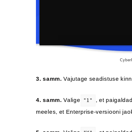
CyberP
3. samm.
Vajutage seadistuse kin
4. samm.
Valige
, et paigald
"1"
meeles, et Enterprise-versiooni jao