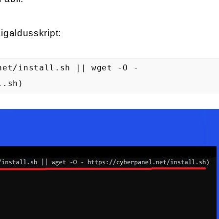
igaldusskript:
net/install.sh || wget -O -
l.sh)