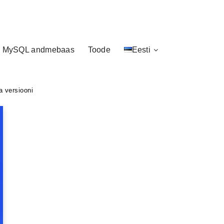
MySQL andmebaas
Toode
Eesti
a versiooni