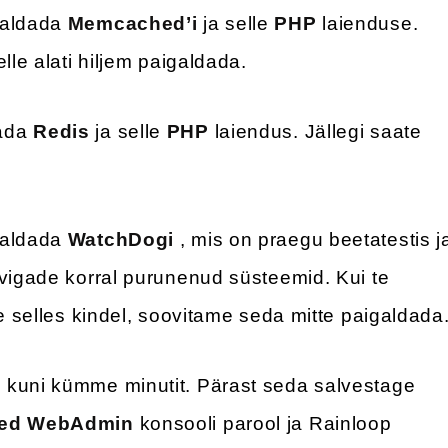
galdada
Memcached’i
ja selle
PHP
laienduse.
lle alati hiljem paigaldada.
dada
Redis
ja selle
PHP
laiendus. Jällegi saate
galdada
WatchDogi
, mis on praegu beetatestis j
 vigade korral purunenud süsteemid. Kui te
le selles kindel, soovitame seda mitte paigaldada
 kuni kümme minutit. Pärast seda salvestage
eed WebAdmin
konsooli parool ja Rainloop