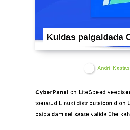
Kuidas paigaldada C
Andrii Kosta
CyberPanel
on LiteSpeed veebiser
toetatud Linuxi distributsioonid o
paigaldamisel saate valida ühe kah