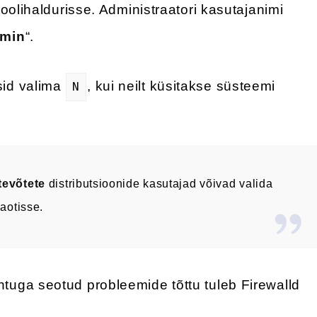
oolihaldurisse. Administraatori kasutajanimi
min
“.
id valima
, kui neilt küsitakse süsteemi
N
tevõtete
distributsioonide kasutajad võivad valida
aotisse.
tuga seotud probleemide tõttu tuleb Firewalld