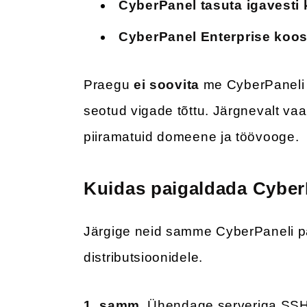
CyberPanel tasuta igavesti
CyberPanel Enterprise koos
Praegu
ei soovita
me CyberPaneli 
seotud vigade tõttu. Järgnevalt va
piiramatuid domeene ja töövooge.
Kuidas paigaldada Cyber
Järgige neid samme CyberPaneli p
distributsioonidele.
1. samm.
Ühendage serveriga SSH 