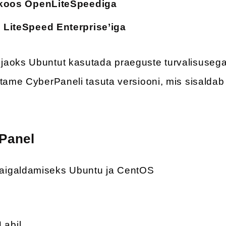
 koos OpenLiteSpeediga
 LiteSpeed Enterprise’iga
jaoks Ubuntut kasutada praeguste turvalisuseg
atame CyberPaneli tasuta versiooni, mis sisaldab
Panel
aigaldamiseks Ubuntu ja CentOS
abil.