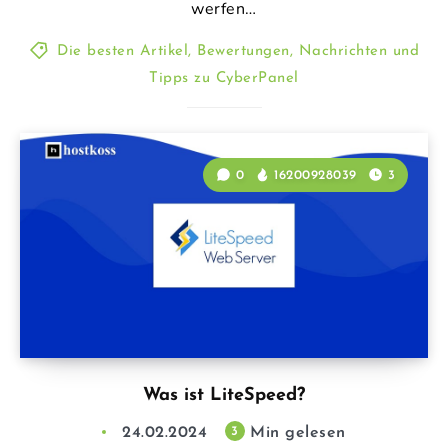
werfen…
Die besten Artikel, Bewertungen, Nachrichten und
Tipps zu CyberPanel
0
16200928039
3
Was ist LiteSpeed?
24.02.2024
Min gelesen
3