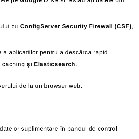
ți-le pe
Google
Drive și restaurați datele din
rului cu
ConfigServer Security Firewall (CSF)
,
e a aplicațiilor pentru a descărca rapid
s
caching
și Elasticsearch
.
verului de la un browser web.
datelor suplimentare în panoul de control