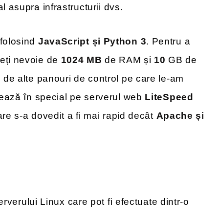
tal asupra infrastructurii dvs.
 folosind
JavaScript și Python 3
. Pentru a
veți nevoie de
1024 MB
de RAM și
10
GB de
e de alte panouri de control pe care le-am
ulează în special pe serverul web
LiteSpeed
care s-a dovedit a fi mai rapid decât
Apache și
l
serverului Linux care pot fi efectuate dintr-o