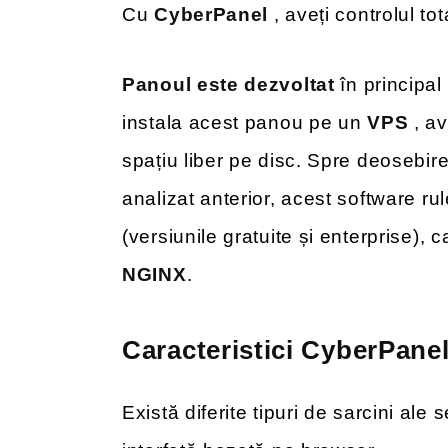
Cu
CyberPanel
, aveți controlul to
Panoul este dezvoltat
în principal
instala acest panou pe un
VPS
, a
spațiu liber pe disc. Spre deosebir
analizat anterior, acest software r
(versiunile gratuite și enterprise), 
NGINX
.
Caracteristici CyberPane
Există diferite tipuri de sarcini ale 