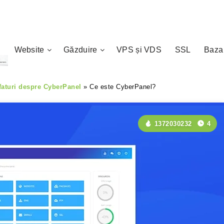
Website
Găzduire
VPS și VDS
SSL
Baza
 sfaturi despre CyberPanel
»
Ce este CyberPanel?
1372030232
4