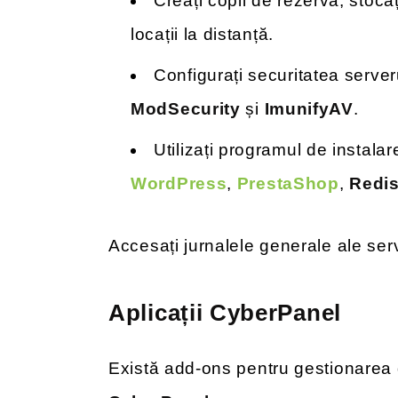
Creați copii de rezervă, stoca
locații la distanță.
Configurați securitatea serve
ModSecurity
și
ImunifyAV
.
Utilizați programul de instalar
WordPress
,
PrestaShop
,
Redi
Accesați jurnalele generale ale ser
Aplicații CyberPanel
Există add-ons pentru gestionarea 