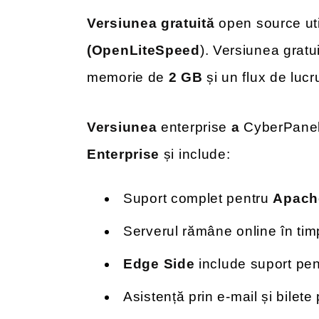
Versiunea gratuită
open source uti
(OpenLiteSpeed
). Versiunea gratu
memorie de
2 GB
și un flux de luc
Versiunea
enterprise
a
CyberPanel
Enterprise
și include:
Suport complet pentru
Apach
Serverul rămâne online în timp
Edge Side
include suport pen
Asistență prin e-mail și bilete