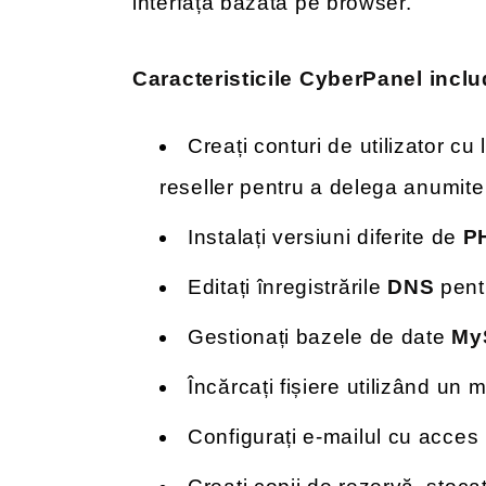
interfață bazată pe browser.
Caracteristicile CyberPanel inclu
Creați conturi de utilizator cu
reseller pentru a delega anumite r
Instalați versiuni diferite de
P
Editați înregistrările
DNS
pent
Gestionați bazele de date
My
Încărcați fișiere utilizând un
Configurați e-mailul cu acces