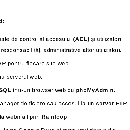
d:
 liste de control al accesului
(ACL)
și utilizatori
esponsabilități administrative altor utilizatori.
HP
pentru fiecare site web.
ru serverul web.
SQL
într-un browser web cu
phpMyAdmin
.
 manager de fișiere sau accesul la un
server FTP
.
 la webmail prin
Rainloop
.