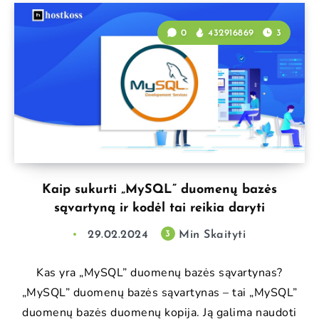
0
432916869
3
Kaip sukurti „MySQL” duomenų bazės
sąvartyną ir kodėl tai reikia daryti
29.02.2024
Min Skaityti
3
Kas yra „MySQL” duomenų bazės sąvartynas?
„MySQL” duomenų bazės sąvartynas – tai „MySQL”
duomenų bazės duomenų kopija. Ją galima naudoti