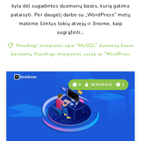
kyla dėl sugadintos duomenų bazės, kurią galima
pataisyti. Per daugelį darbo su „WordPress” metų
matėme šimtus tokių atvejų ir žinome, kaip
sugrąžinti…
Naudingi straipsniai apie "MySQL" duomenų bazes
kūrėjams
,
Naudingi straipsniai, susiję su "WordPress
0
2624936151
3