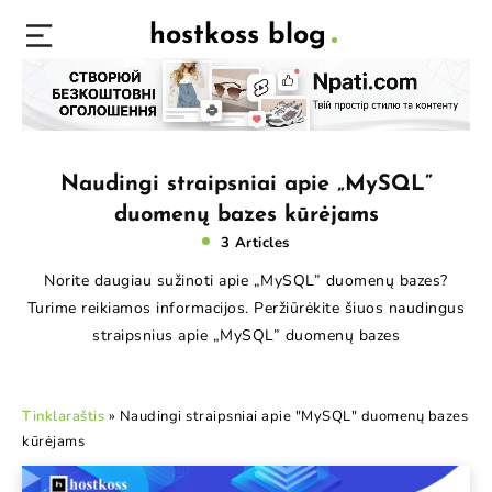
hostkoss blog
Naudingi straipsniai apie „MySQL”
duomenų bazes kūrėjams
3 Articles
Norite daugiau sužinoti apie „MySQL” duomenų bazes?
Turime reikiamos informacijos. Peržiūrėkite šiuos naudingus
straipsnius apie „MySQL” duomenų bazes
Tinklaraštis
»
Naudingi straipsniai apie "MySQL" duomenų bazes
kūrėjams