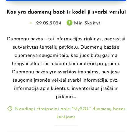
Kas yra duomenų bazė ir kodėl ji svarbi verslui
29.02.2024
Min Skaityti
3
Duomenų bazės – tai informacijos rinkinys, paprastai
sutvarkytas lentelių pavidalu. Duomenų bazėse
duomenys saugomi taip, kad juos būtų galima
lengvai atkurti ir naudoti kompiuterio programa.
Duomenų bazės yra svarbios įmonėms, nes jose
saugoma įmonės veiklai svarbi informacija, pvz.,
informacija apie klientus, inventoriaus įrašai ir
pirkimo…
Naudingi straipsniai apie "MySQL" duomenų bazes
kūrėjams