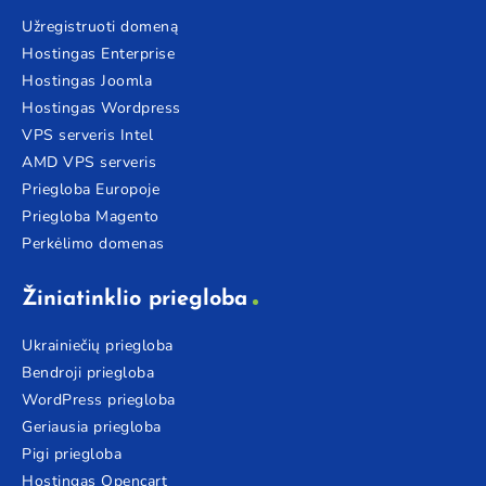
Užregistruoti domeną
Hostingas Enterprise
Hostingas Joomla
Hostingas Wordpress
VPS serveris Intel
AMD VPS serveris
Priegloba Europoje
Priegloba Magento
Perkėlimo domenas
Žiniatinklio priegloba
Ukrainiečių priegloba
Bendroji priegloba
WordPress priegloba
Geriausia priegloba
Pigi priegloba
Hostingas Opencart