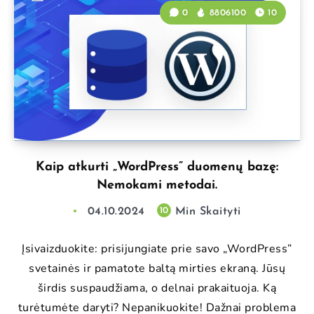
0
8806100
10
Kaip atkurti „WordPress” duomenų bazę:
Nemokami metodai.
04.10.2024
Min Skaityti
10
Įsivaizduokite: prisijungiate prie savo „WordPress”
svetainės ir pamatote baltą mirties ekraną. Jūsų
širdis suspaudžiama, o delnai prakaituoja. Ką
turėtumėte daryti? Nepanikuokite! Dažnai problema