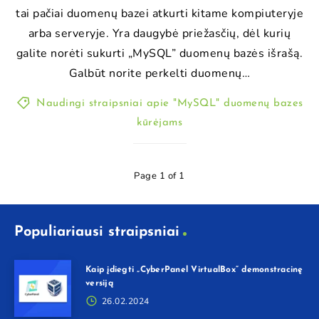
tai pačiai duomenų bazei atkurti kitame kompiuteryje
arba serveryje. Yra daugybė priežasčių, dėl kurių
galite norėti sukurti „MySQL” duomenų bazės išrašą.
Galbūt norite perkelti duomenų…
Naudingi straipsniai apie "MySQL" duomenų bazes
kūrėjams
Page 1 of 1
Populiariausi straipsniai
Kaip įdiegti „CyberPanel VirtualBox” demonstracinę
versiją
26.02.2024