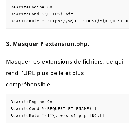
RewriteEngine On

RewriteCond %{HTTPS} off

RewriteRule ^ https://%{HTTP_HOST}%{REQUEST_URI
3. Masquer l’
extension
.php
:
Masquer les extensions de fichiers, ce qui
rend l’URL plus belle et plus
compréhensible.
RewriteEngine On

RewriteCond %{REQUEST_FILENAME} !-f

RewriteRule ^([^\.]+)$ $1.php [NC,L]