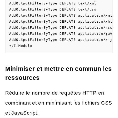
AddOutputFilterByType DEFLATE text/xml

AddOutputFilterByType DEFLATE text/css

AddOutputFilterByType DEFLATE application/xml

AddOutputFilterByType DEFLATE application/xhtml+
AddOutputFilterByType DEFLATE application/rss+xm
AddOutputFilterByType DEFLATE application/javasc
AddOutputFilterByType DEFLATE application/x-java
</IfModule
Minimiser et mettre en commun les
ressources
Réduire le nombre de requêtes HTTP en
combinant et en minimisant les fichiers CSS
et JavaScript.